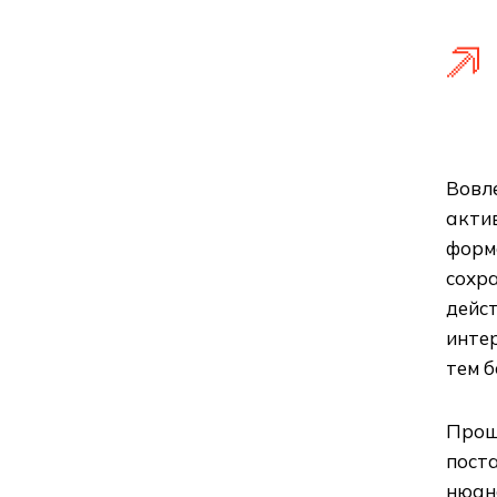
Вовл
актив
форм
сохра
дейс
интер
тем б
Проще
поста
нюанс