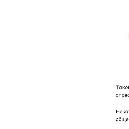
Такой
отре
Неко
общее