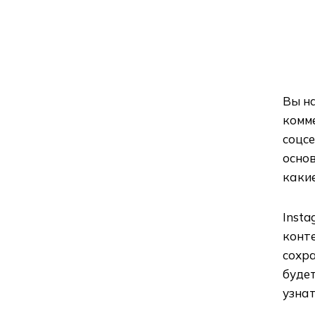
Вы н
комме
соцсе
основ
какие
Insta
конт
сохра
будет
узнат