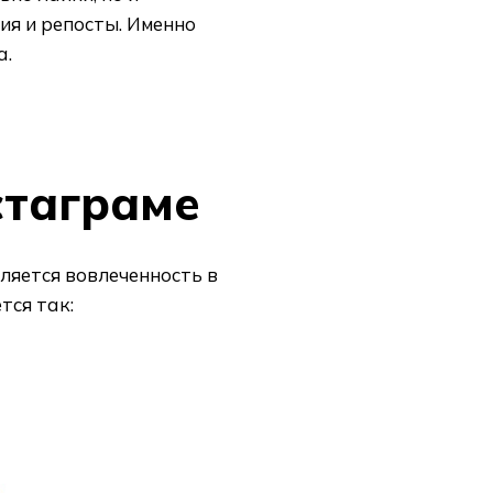
ния и репосты. Именно
а.
стаграме
ляется вовлеченность в
тся так: