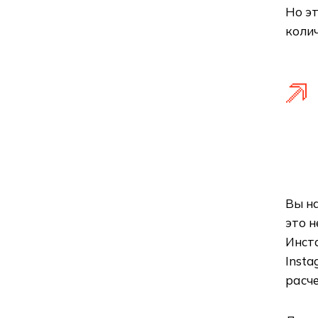
Но эт
колич
Вы на
это н
Инста
Insta
расче