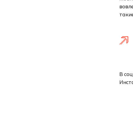
вовле
таки
В соц
Инста