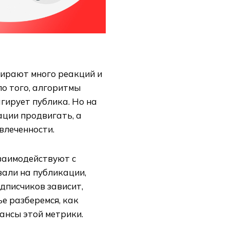
бирают много реакций и
ло того, алгоритмы
гирует публика. Но на
ации продвигать, а
влеченности.
взаимодействуют с
вали на публикации,
одписчиков зависит,
ье разберемся, как
ансы этой метрики.