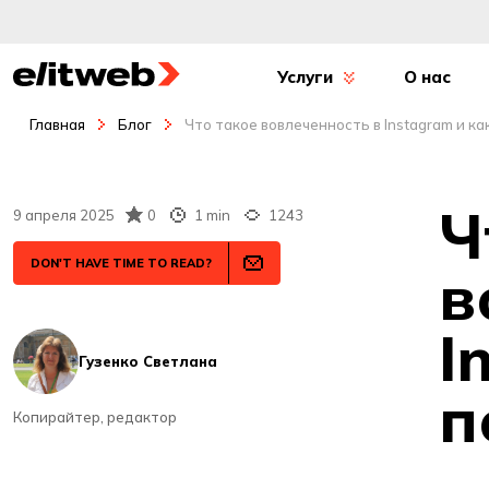
Услуги
О нас
Главная
Блог
Что такое вовлеченность в Instagram и ка
Ч
9 апреля 2025
0
1 min
1243
DON'T HAVE TIME TO READ?
в
I
Гузенко Светлана
п
Копирайтер, редактор