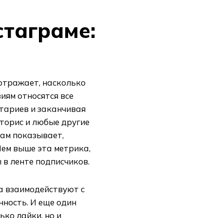
стаграме:
отражает, насколько
иям относятся все
тариев и заканчивая
сторис и любые другие
рам показывает,
Чем выше эта метрика,
 в ленте подписчиков.
 а взаимодействуют с
нность. И еще один
ько лайки, но и