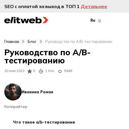
SEO с оплатой за выход в ТОП 1
Детальнее
Ru
Главная
Блог
Руководство по A/B-тестированию
Руководство по A/B-
тестированию
20 мая 2023
0
1 min
9648
Иванина Роман
Копирайтер
что такое a/b-тестирование