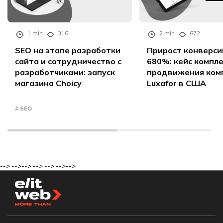
1 min
316
2 min
672
SEO на этапе разработки
Прирост конверси
сайта и сотрудничество с
680%: кейс компл
разработчиками: запуск
продвижения ком
магазина Choicy
Luxafor в США
# SEO
-->
-->
-->
-->
-->
-->
-->