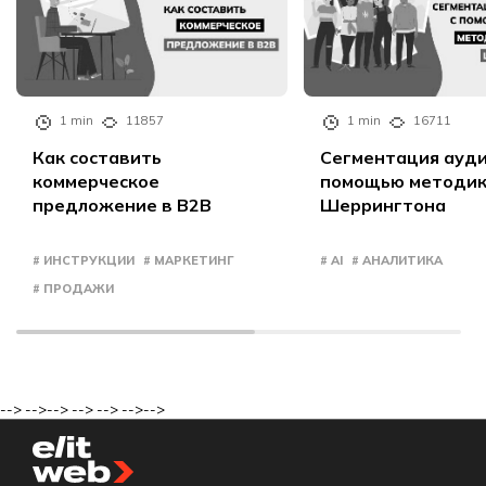
1 min
11857
1 min
16711
Как составить
Сегментация ауди
коммерческое
помощью методи
предложение в B2B
Шеррингтона
# ИНСТРУКЦИИ
# МАРКЕТИНГ
# AI
# АНАЛИТИКА
# ПРОДАЖИ
-->
-->
-->
-->
-->
-->
-->