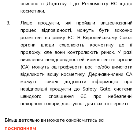
описано в Додатку I до Регламенту ЄС щодо
косметики.
Лише продукти, які пройшли вищевказаний
процес відповідності, можуть бути законно
розміщені на ринку ЄС. В Європейському Союзі
органи влади схвалюють косметику до її
продажу, але вони контролюють ринок. У разі
виявлення невідповідностей компетентні органи
(CA) можуть оштрафувати вас та/або вимагати
відкликати вашу косметику. Держави-члени CA
можуть також додавати інформацію про
невідповідні продукти до Safety Gate, системи
швидкого сповіщення ЄС про небезпечні
нехарчові товари, доступної для всіх в інтернеті.
Більш детально ви можете ознайомитись за
посиланням
.