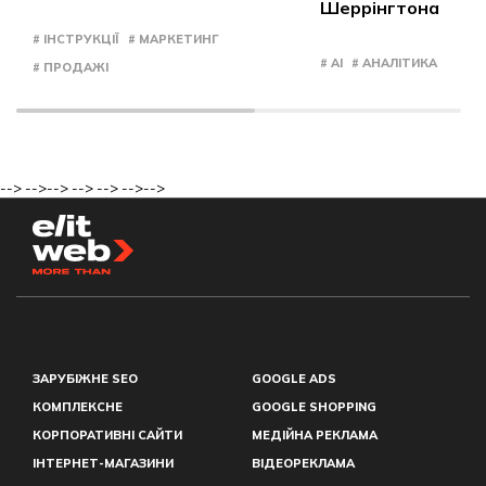
Шеррінгтона
# ІНСТРУКЦІЇ
# МАРКЕТИНГ
# AI
# АНАЛІТИКА
# ПРОДАЖІ
-->
-->
-->
-->
-->
-->
-->
ЗАРУБІЖНЕ SEO
GOOGLE ADS
КОМПЛЕКСНЕ
GOOGLE SHOPPING
КОРПОРАТИВНІ САЙТИ
МЕДІЙНА РЕКЛАМА
ІНТЕРНЕТ-МАГАЗИНИ
ВІДЕОРЕКЛАМА