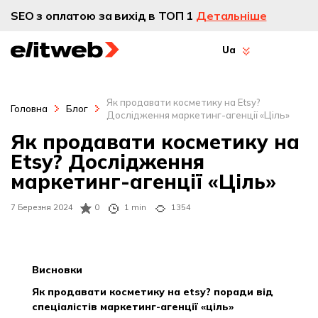
SEO з оплатою за вихід в ТОП 1
Детальніше
Ua
Як продавати косметику на Etsy?
Головна
Блог
Дослідження маркетинг-агенції «Ціль»
Як продавати косметику на
Etsy? Дослідження
маркетинг-агенції «Ціль»
7 Березня 2024
0
1 min
1354
висновки
як продавати косметику на etsy? поради від
спеціалістів маркетинг-агенції «ціль»