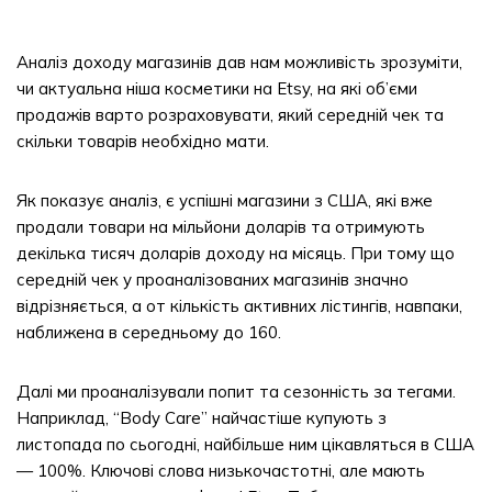
Аналіз доходу магазинів дав нам можливість зрозуміти,
чи актуальна ніша косметики на Etsy, на які об’єми
продажів варто розраховувати, який середній чек та
скільки товарів необхідно мати.
Як показує аналіз, є успішні магазини з США, які вже
продали товари на мільйони доларів та отримують
декілька тисяч доларів доходу на місяць. При тому що
середній чек у проаналізованих магазинів значно
відрізняється, а от кількість активних лістингів, навпаки,
наближена в середньому до 160.
Далі ми проаналізували попит та сезонність за тегами.
Наприклад, “Body Care” найчастіше купують з
листопада по сьогодні, найбільше ним цікавляться в США
— 100%. Ключові слова низькочастотні, але мають