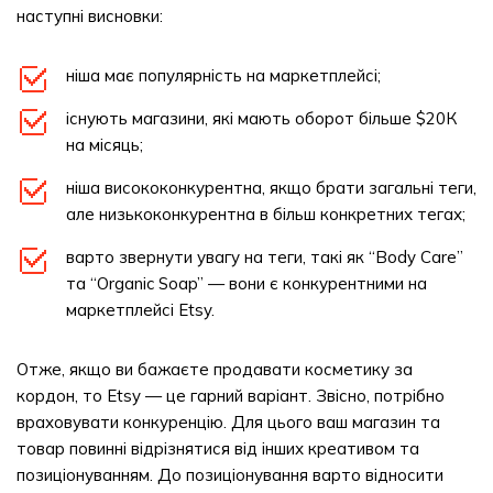
наступні висновки:
ніша має популярність на маркетплейсі;
існують магазини, які мають оборот більше $20К
на місяць;
ніша висококонкурентна, якщо брати загальні теги,
але низькоконкурентна в більш конкретних тегах;
варто звернути увагу на теги, такі як “Body Care”
та “Organic Soap” — вони є конкурентними на
маркетплейсі Etsy.
Отже, якщо ви бажаєте продавати косметику за
кордон, то Etsy — це гарний варіант. Звісно, потрібно
враховувати конкуренцію. Для цього ваш магазин та
товар повинні відрізнятися від інших креативом та
позиціонуванням. До позиціонування варто відносити