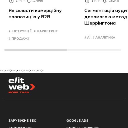
1 min
17965
1 min
18246
Як скласти комерційну
Сегментація аудит
пропозицію у B2B
допомогою метод
Шеррінгтона
# ІНСТРУКЦІЇ
# МАРКЕТИНГ
# AI
# АНАЛІТИКА
# ПРОДАЖІ
-->
-->
-->
-->
-->
-->
-->
ЗАРУБІЖНЕ SEO
GOOGLE ADS