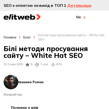
SEO з оплатою за вихід в ТОП 1
Детальніше
Ua
Білі методи просування сайту – White Hat
Головна
Блог
SEO
Білі методи просування
сайту – White Hat SEO
31 Січня 2025
0
1 min
874
Іванина Роман
Копірайтер
почнемо з азів