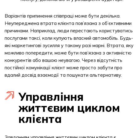
Варіантів припинення співпраці може бути декілька.
Неупереджена втрата клієнта пов’язана з об’єктивними
причинами. Наприклад, люди перестають користуватись
послугами таксі, коли купують власний автомобіль. Будь-
які маркетингові зусилля у такому разі марні. Втрата, яку
можливо попередити, може бути пов’язана з активністю
конкурентів або вашою неувагою. Через відсутність
постійної комунікації клієнт може просто забути про
вдалий досвід взаємодії та пошукати альтернативу.
Управління
життєвим циклом
клієнта
Завданням управління життєвим циклом клієнта є