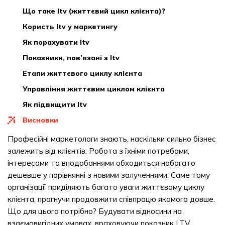
що таке ltv (життєвий цикл клієнта)?
користь ltv у маркетингу
як порахувати ltv
показники, пов’язані з ltv
етапи життєвого циклу клієнта
управління життєвим циклом клієнта
як підвищити ltv
висновки
Професійні маркетологи знають, наскільки сильно бізнес
залежить від клієнтів. Робота з їхніми потребами,
інтересами та вподобаннями обходиться набагато
дешевше у порівнянні з новими залученнями. Саме тому
організації приділяють багато уваги життєвому циклу
клієнта, прагнучи продовжити співпрацю якомога довше.
Що для цього потрібно? Будувати відносини на
взаємовигідних умовах, враховуючи показник LTV,