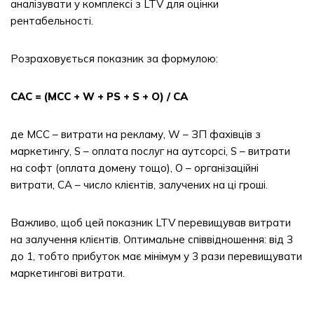
аналізувати у комплексі з LTV для оцінки
рентабельності.
Розраховується показник за формулою:
CAC = (MCC + W + PS + S + O) / CA
де MCC – витрати на рекламу, W – ЗП фахівців з
маркетингу, S – оплата послуг на аутсорсі, S – витрати
на софт (оплата домену тощо), O – організаційні
витрати, CA – число клієнтів, залучених на ці гроші.
Важливо, щоб цей показник LTV перевищував витрати
на залучення клієнтів. Оптимальне співвідношення: від 3
до 1, тобто прибуток має мінімум у 3 рази перевищувати
маркетингові витрати.