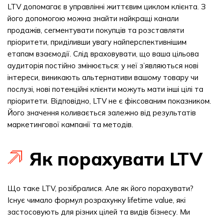
LTV допомагає в управлінні життєвим циклом клієнта. З
його допомогою можна знайти найкращі канали
продажів, сегментувати покупців та розставляти
пріоритети, приділивши увагу найперспективнішим
етапам взаємодії. Слід враховувати, що ваша цільова
аудиторія постійно змінюється: у неї з’являються нові
інтереси, виникають альтернативи вашому товару чи
послузі, нові потенційні клієнти можуть мати інші цілі та
пріоритети. Відповідно, LTV не є фіксованим показником.
Його значення коливається залежно від результатів
маркетингової кампанії та методів.
Як порахувати LTV
Що таке LTV, розібралися. Але як його порахувати?
Існує чимало формул розрахунку lifetime value, які
застосовують для різних цілей та видів бізнесу. Ми