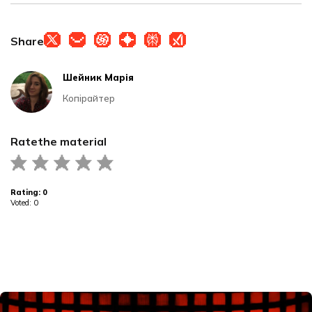
Share
Шейник Марія
Копірайтер
Rate
the material
Rating:
0
Voted:
0