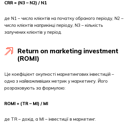
CRR = (N3 – N2) / N1
де N1 – число клієнтів на початку обраного періоду, N2 –
число клієнтів наприкінці періоду, N3 – кількість
залучених клієнтів у період.
Return on marketing investment
(ROMI)
Це коефіцієнт окупності маркетингових інвестицій –
одна з найважливіших метрик у маркетингу. Його
розраховують за формулою:
ROMI = (TR – MI) / MI
де TR – дохід, а MI – інвестиції в маркетинг.