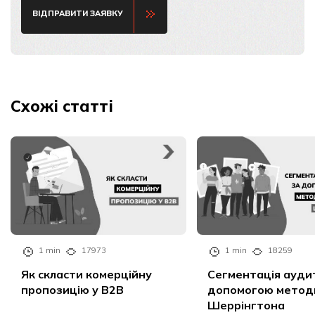
ВІДПРАВИТИ ЗАЯВКУ
Схожі статті
1 min
17973
1 min
18259
Як скласти комерційну
Сегментація аудит
пропозицію у B2B
допомогою метод
Шеррінгтона