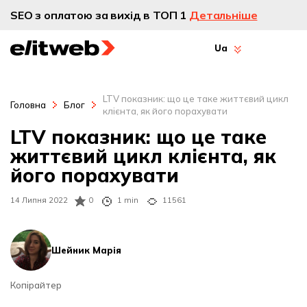
SEO з оплатою за вихід в ТОП 1
Детальніше
Ua
LTV показник: що це таке життєвий цикл
Головна
Блог
клієнта, як його порахувати
LTV показник: що це таке
життєвий цикл клієнта, як
його порахувати
14 Липня 2022
0
1 min
11561
Шейник Марія
Копірайтер