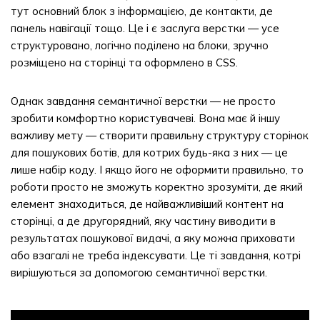
тут основний блок з інформацією, де контакти, де
панель навігації тощо. Це і є заслуга верстки — усе
структуровано, логічно поділено на блоки, зручно
розміщено на сторінці та оформлено в CSS.
Однак завдання семантичної верстки — не просто
зробити комфортно користувачеві. Вона має й іншу
важливу мету — створити правильну структуру сторінок
для пошукових ботів, для котрих будь-яка з них — це
лише набір коду. І якщо його не оформити правильно, то
роботи просто не зможуть коректно зрозуміти, де який
елемент знаходиться, де найважливіший контент на
сторінці, а де другорядний, яку частину виводити в
результатах пошукової видачі, а яку можна приховати
або взагалі не треба індексувати. Це ті завдання, котрі
вирішуються за допомогою семантичної верстки.