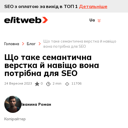
SEO з оплатою за вихід в ТОП 1
Детальніше
Ua
Що таке семантична верстка й навіщо
Головна
Блог
вона потрібна для SEO
Що таке семантична
верстка й навіщо вона
потрібна для SEO
24 Вересня 2023
0
2 min
11706
Іванина Роман
Копірайтер