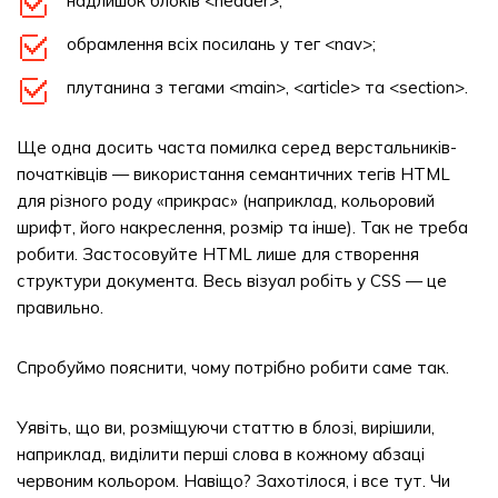
надлишок блоків <header>;
обрамлення всіх посилань у тег <nav>;
плутанина з тегами <main>, <article> та <section>.
Ще одна досить часта помилка серед верстальників-
початківців — використання семантичних тегів HTML
для різного роду «прикрас» (наприклад, кольоровий
шрифт, його накреслення, розмір та інше). Так не треба
робити. Застосовуйте HTML лише для створення
структури документа. Весь візуал робіть у CSS — це
правильно.
Спробуймо пояснити, чому потрібно робити саме так.
Уявіть, що ви, розміщуючи статтю в блозі, вирішили,
наприклад, виділити перші слова в кожному абзаці
червоним кольором. Навіщо? Захотілося, і все тут. Чи