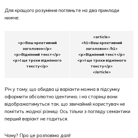
Для кращого розуміння погляньте на два приклади
нижче:
<article>
<p>Ваш креативний
<h1>Ваш креативний
заголовок</p>
заголовок< /h1>
<p>Відмінний текст</p>
<p>Відмінний текст</p>
<p>І ще трохи відмінного
<p>І ще трохи відмінного
тексту</p>
тексту</p>
</article>
Річ у тому, що обидва ці варіанти можна в підсумку
оформити абсолютно ідентично, і на сторінці вони
відображатимуться так, що звичайний користувач не
помітить жодної різниці. Ось тільки з погляду семантики
перший варіант не годиться.
Чому? Про це розповімо далі!