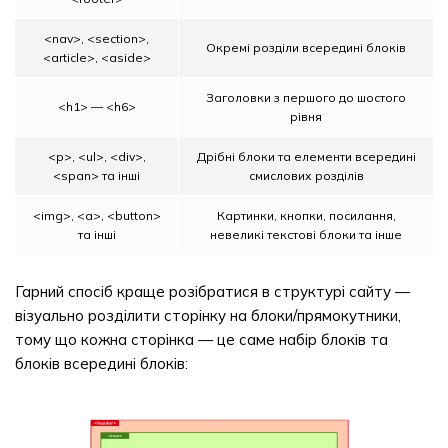
<nav>, <section>,
Окремі розділи всередині блоків
<article>, <aside>
Заголовки з першого до шостого
<h1> — <h6>
рівня
<p>, <ul>, <div>,
Дрібні блоки та елементи всередині
<span> та інші
смислових розділів
<img>, <a>, <button>
Картинки, кнопки, посилання,
та інші
невеликі текстові блоки та інше
Гарний спосіб краще розібратися в структурі сайту —
візуально розділити сторінку на блоки/прямокутники,
тому що кожна сторінка — це саме набір блоків та
блоків всередині блоків: