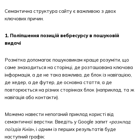
Семантична структура сайту є важливою з двох
ключових причин.
1. Поліпшення позицій вебресурсу в пошуковій
видачі
Розмітка допомагає пошуковикам краще розуміти, що
саме знаходиться на сторінці, де розташована ключова
інформація, а де не така важлива, де блок із навігацією,
де хедер, а де футер, де основна стаття, а де
повторюється на різних сторінках блок (наприклад, та ж
навігація або контакти).
Можемо навести непоганий приклад користі від
семантичної верстки. Введіть у Google запит
«розклад
поїздів Київ»,
і
о
дним із перших результатів буде
наступний графік: