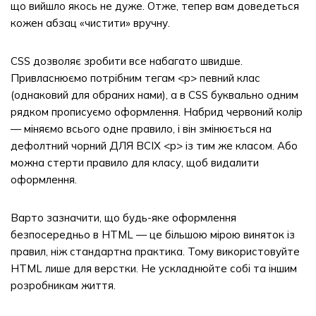
що вийшло якось не дуже. Отже, тепер вам доведеться
кожен абзац «чистити» вручну.
CSS дозволяє зробити все набагато швидше.
Привласнюємо потрібним тегам <p> певний клас
(однаковий для обраних нами), а в CSS буквально одним
рядком прописуємо оформлення. Набрид червоний колір
— міняємо всього одне правило, і він змінюється на
дефолтний чорний ДЛЯ ВСІХ <p> із тим же класом. Або
можна стерти правило для класу, щоб видалити
оформлення.
Варто зазначити, що будь-яке оформлення
безпосередньо в HTML — це більшою мірою виняток із
правил, ніж стандартна практика. Тому використовуйте
HTML лише для верстки. Не ускладнюйте собі та іншим
розробникам життя.