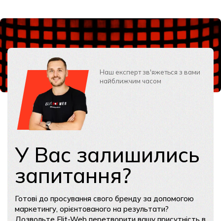
Наш експерт зв'яжеться з вами
найближчим часом
У Вас залишились
запитання?
Готові до просування свого бренду за допомогою
маркетингу, орієнтованого на результати?
Дозвольте Elit-Web перетворити вашу присутність в