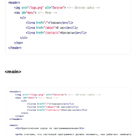
<main>