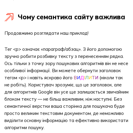
Чому семантика сайту важлива
Продовжимо розглядати наш приклад!
Тег <p> означає «параграф/абзац». З його допомогою
зручно робити розбивку тексту з перенесенням рядка.
Ось тільки з точку зору пошукових алгоритмів він не несе
особливої ​​інформації. Ви можете обернути заголовок
тегом <p> і навіть яскраво його
В
И
Д
І
Л
И
Т
И
(ніколи так
не робіть). Користувач зрозуміє, що це заголовок, але
для алгоритмів Google він усе ще залишається звичайним
блоком тексту — не більш важливим, ніж наступні. Без
семантичної верстки ваша сторінка для пошукача буде
просто великим текстовим документом, де неможливо
виділити основну інформацію та ефективно використати
алгоритми пошуку.