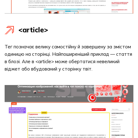
<article>
Тег позначає велику самостійну й завершену за змістом
одиницю на сторінці. Найпоширеніший приклад — стаття
в блозі. Але в <article> може обертатися невеликий
віджет або вбудований у сторінку твіт.