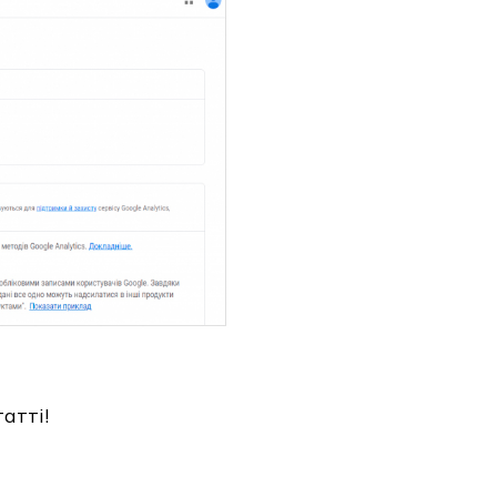
атті!