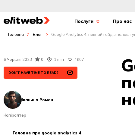
Послуги
Про нас
Головна
Блог
Google Analytics 4: повний гайд з налашт
G
6 Червня 2023
0
1 min
4807
DON'T HAVE TIME TO READ?
п
н
Іванина Роман
Копірайтер
головне про google analytics 4