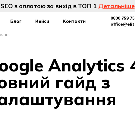
SEO з оплатою за вихід в ТОП 1
Детальніше
0800 759 75
Блог
Кейси
Контакти
office@eli
ування
oogle Analytics 
овний гайд з
алаштування