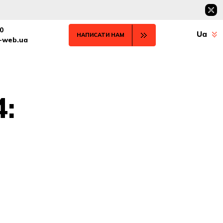
0
Ua
НАПИСАТИ НАМ
t-web.ua
4: