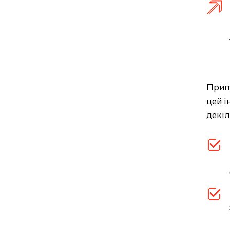
Припу
цей і
декіл