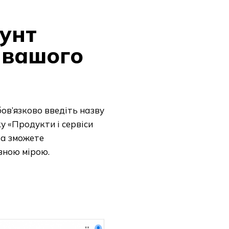
унт
я вашого
бов’язково введіть назву
у «Продукти і сервіси
та зможете
вною мірою.