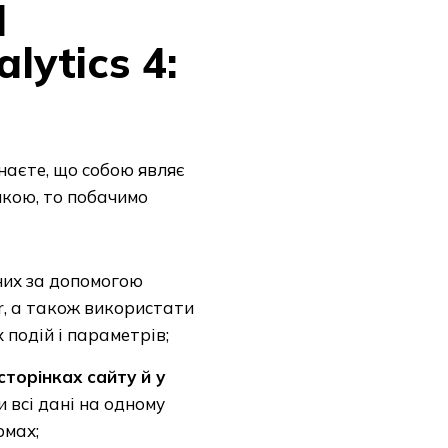
l
lytics 4:
знаєте, що собою являє
икою, то побачимо
них за допомогою
r, а також використати
подій і параметрів;
сторінках сайту й у
 всі дані на одному
рмах;