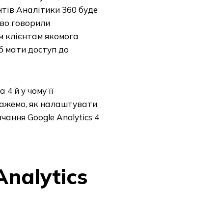
нтів Аналітики 360 буде
ово говорили
їм клієнтам якомога
б мати доступ до
4 й у чому її
окажемо, як налаштувати
чання Google Analytics 4
nalytics