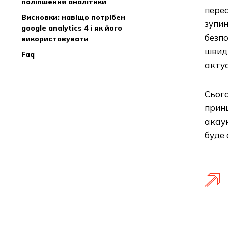
поліпшення аналітики
перес
висновки: навіщо потрібен
зупин
google analytics 4 і як його
безпо
використовувати
швидш
faq
актуа
Сього
принц
акаун
буде 