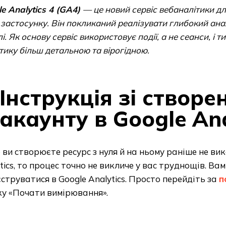
e Analytics 4 (GA4)
— це новий сервіс вебаналітики дл
 застосунку. Він покликаний реалізувати глибокий ана
лі. Як основу сервіс використовує події, а не сеанси, і 
тику більш детальною та вірогідною.
Інструкція зі створе
акаунту в Google Ana
ви створюєте ресурс з нуля й на ньому раніше не вик
tics, то процес точно не викличе у вас труднощів. Ва
струватися в Google Analytics. Просто перейдіть за
п
ку «Почати вимірювання».