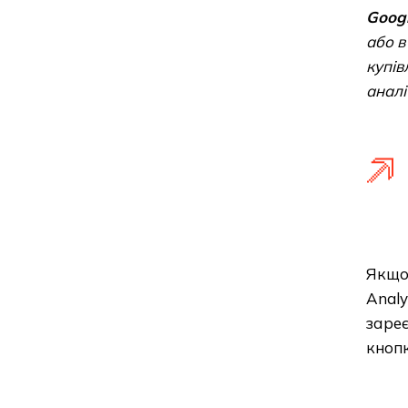
Googl
або в
купів
аналі
Якщо 
Analy
зареє
кноп