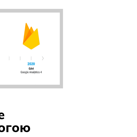
e
могою