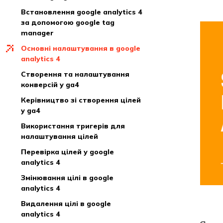
встановлення google analytics 4
за допомогою google tag
manager
основні налаштування в google
analytics 4
створення та налаштування
конверсій у ga4
керівництво зі створення цілей
у ga4
використання тригерів для
налаштування цілей
перевірка цілей у google
analytics 4
змінювання цілі в google
analytics 4
видалення цілі в google
analytics 4