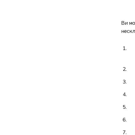
Ви мо
нескл