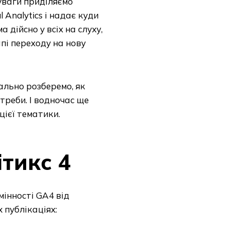
 уваги приділяємо
l Analytics і надає куди
 дійсно у всіх на слуху,
пі переходу на нову
тально розберемо, як
отреби. І водночас ще
цієї тематики.
ітикс 4
інності GA4 від
х публікаціях: