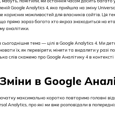
, мабуть, помітили, ми останнім часом досить багато
еній Google Analytics 4, яка прийшла на зміну Universa
е корисних можливостей для власників сайтів. Ця тема
що прямо зараз багато хто якраз знаходиться на ета
му аналітики.
сьогоднішня тема — цілі в Google Analytics 4. Ми де
ювати їх, як перевіряти, міняти та видаляти у разі п
ька слів скажемо про Google Аналітику 4 в контексті 
Зміни в Google Анал
очатку максимально коротко повторимо головні відм
rsal Analytics, про які ми вже розповідали в попередні