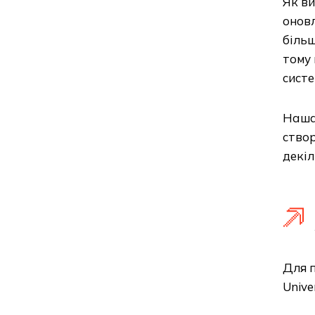
Як ви
оновл
більш
тому 
систе
Наша 
створ
декіл
Для п
Unive