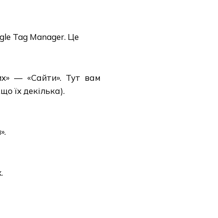
le Tag Manager. Це
х» — «Сайти». Тут вам
що їх декілька).
».
.