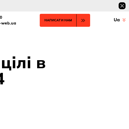
0
Ua
НАПИСАТИ НАМ
t-web.ua
цілі в
4