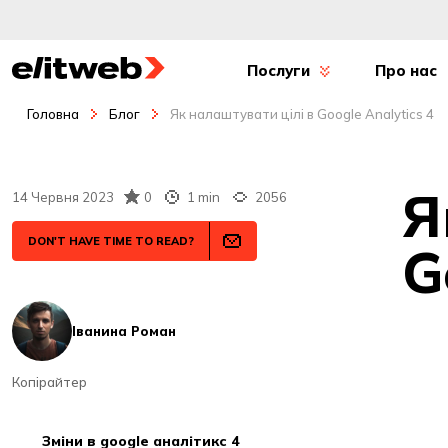
Послуги
Про нас
Головна
Блог
Як налаштувати цілі в Google Analytics 4
Я
14 Червня 2023
0
1 min
2056
DON'T HAVE TIME TO READ?
G
Іванина Роман
Копірайтер
зміни в google аналітикс 4