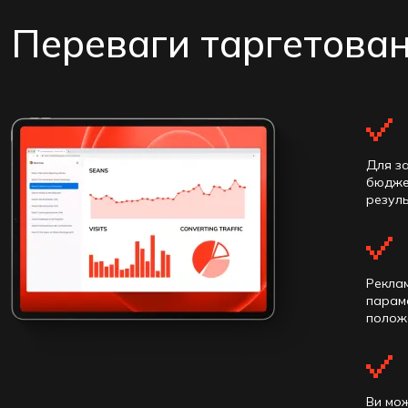
Переваги таргетован
Для за
бюджет
резуль
Реклам
параме
положе
Ви мож