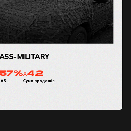
S-MILITARY
Bro
57%
х4,2
+
Сума продажів
Охоп