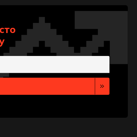
сто
у