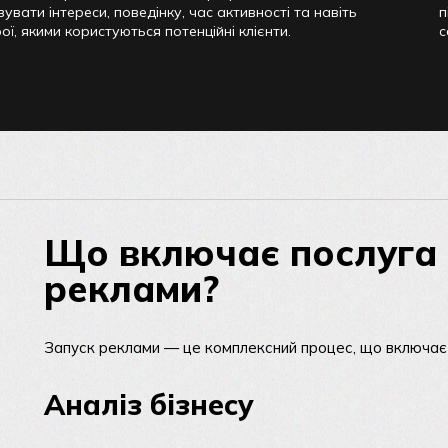
увати інтереси, поведінку, час активності та навіть
п
ої, якими користуються потенційні клієнти.
с
Що включає послуга 
реклами?
Запуск реклами — це комплексний процес, що включає 
Аналіз бізнесу