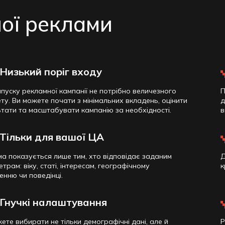
ої реклами
Низький поріг входу
пуску рекламної кампанії не потрібно величезного
П
у. Ви можете почати з мінімальних вкладень, оцінити
д
тати та масштабувати кампанію за необхідності.
в
Тільки для вашої ЦА
а показується лише тим, хто відповідає заданим
Д
трам: віку, статі, інтересам, географічному
к
нню чи поведінці.
Гнучкі налаштування
ете вибирати не тільки демографічні дані, але й
Р