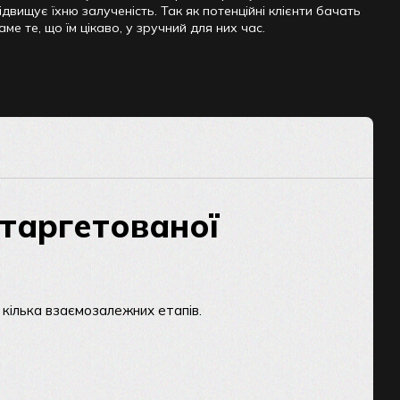
ідвищує їхню залученість. Так як потенційні клієнти бачать
аме те, що їм цікаво, у зручний для них час.
таргетованої
кілька взаємозалежних етапів.