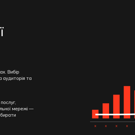
ї
ах. Вибір
а аудиторія та
послуг,
альної мережі —
ибирати
ем розташування