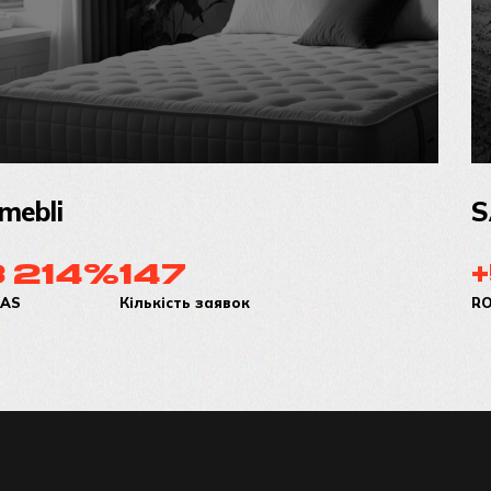
bli
SAS
214%
147
+
Кількість заявок
ROAS