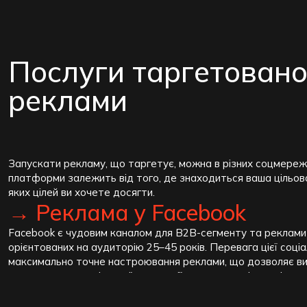
Послуги таргетовано
реклами
Запускати рекламу, що таргетує, можна в різних соцмереж
платформи залежить від того, де знаходиться ваша цільов
яких цілей ви хочете досягти.
→ Реклама у Facebook
Facebook є чудовим каналом для B2B-сегменту та реклами 
орієнтованих на аудиторію 25–45 років. Перевага цієї соці
максимально точне настроювання реклами, що дозволяє в
характеристики цільової аудиторії за статтю, віком, місц
та інтересами.