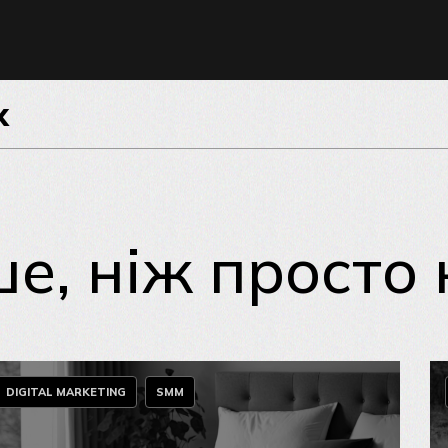
му контенті.
, подорожей,
є пости, сторіс
вою подачею.
х
ати та
жі ґрунтується
юч до успіху –
е, ніж просто
GITAL MARKETING
SMM
DI