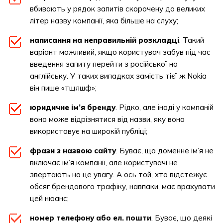
вбивають у рядок запитів скорочену до великих
літер назву компанії, яка більше на слуху;
написання на неправильній розкладці
. Такий
варіант можливий, якщо користувач забув під час
введення запиту перейти з російської на
англійську. У таких випадках замість тієї ж Nokia
він пише «тщлшф»;
юридичне ім’я бренду
. Рідко, але іноді у компаній
воно може відрізнятися від назви, яку вона
використовує на широкій публіці;
фрази з назвою сайту
. Буває, що доменне ім’я не
включає ім’я компанії, але користувачі не
звертають на це увагу. А ось той, хто відстежує
обсяг брендового трафіку, навпаки, має врахувати
цей нюанс;
номер телефону або ел. пошти
. Буває, що деякі