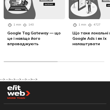
1 min
140
1 min
4727
Google Tag Gateway — що
Що таке локальні 
це і навіщо його
Google Ads і як їх
впроваджують
налаштувати
-->
-->
-->
-->
-->
-->
-->