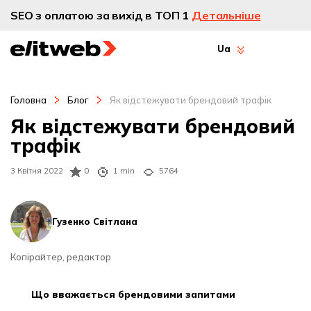
SEO з оплатою за вихід в ТОП 1
Детальніше
Ua
Головна
Блог
Як відстежувати брендовий трафік
Як відстежувати брендовий
трафік
3 Квітня 2022
0
1 min
5764
Гузенко Світлана
Копірайтер, редактор
що вважається брендовими запитами