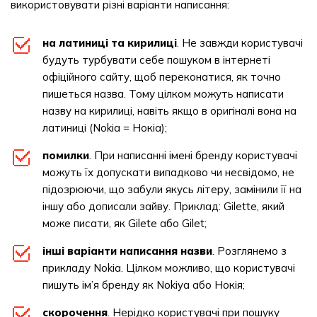
використовувати різні варіанти написання:
на латиниці та кирилиці
. Не завжди користувачі
будуть турбувати себе пошуком в інтернеті
офіційного сайту, щоб переконатися, як точно
пишеться назва. Тому цілком можуть написати
назву на кирилиці, навіть якщо в оригіналі вона на
латиниці (Nokia = Нокіа);
помилки
. При написанні імені бренду користувачі
можуть їх допускати випадково чи несвідомо, не
підозрюючи, що забули якусь літеру, замінили її на
іншу або дописали зайву. Приклад: Gilette, який
може писати, як Gilete або Gilet;
інші варіанти написання назви
. Розглянемо з
прикладу Nokia. Цілком можливо, що користувачі
пишуть ім’я бренду як Nokiya або Нокія;
скорочення
. Нерідко користувачі при пошуку