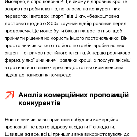
Ймовірно, в опрацюванні КП, в якому відправник краще
закрив потреби клієнта, наголосив на конкурентних
перевагах і вигодах: «партії від 1 кг», «безкоштовна
доставка щодня о 8:00», «ручний відбір равликів перед
продажем». Це може бути більш ніж достатньо, щоб
прийняти рішення на користь іншого постачальника. Він
просто вивчив клієнта та його потреби, зробив на них
акцент і отримав постійного клієнта. А перша равликова
ферма, у якої ціни нижчі, равлики кращі, а послуги якісніші,
втратила його лише через недостатньо комплексний
підхід до написання компреда.
Аналіз комерційних пропозицій
конкурентів
Навіть вивчивши всі принципи побудови комерційної
пропозиції, не варто відразу ж сідати її складати.
Швидше за все, всі ці принципи вже використовували до