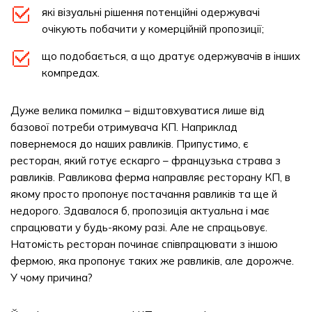
які візуальні рішення потенційні одержувачі
очікують побачити у комерційній пропозиції;
що подобається, а що дратує одержувачів в інших
компредах.
Дуже велика помилка – відштовхуватися лише від
базової потреби отримувача КП. Наприклад
повернемося до наших равликів. Припустимо, є
ресторан, який готує ескарго – французька страва з
равликів. Равликова ферма направляє ресторану КП, в
якому просто пропонує постачання равликів та ще й
недорого. Здавалося б, пропозиція актуальна і має
спрацювати у будь-якому разі. Але не спрацьовує.
Натомість ресторан починає співпрацювати з іншою
фермою, яка пропонує таких же равликів, але дорожче.
У чому причина?