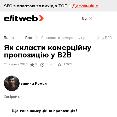
SEO з оплатою за вихід в ТОП 1
Детальніше
Ua
Головна
Блог
Як скласти комерційну пропозицію у B2B
Як скласти комерційну
пропозицію у B2B
25 Червня 2026
5
1 min
17972
Іванина Роман
Копірайтер
що таке комерційна пропозиція?