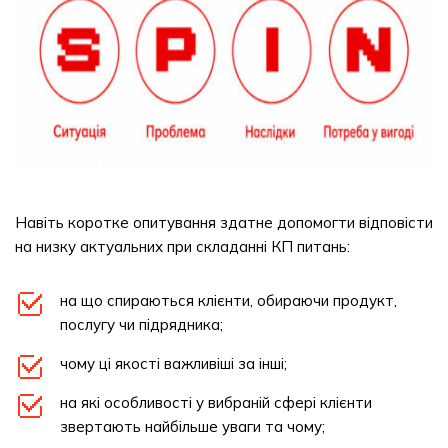
Навіть коротке опитування здатне допомогти відповісти
на низку актуальних при складанні КП питань:
на що спираються клієнти, обираючи продукт,
послугу чи підрядника;
чому ці якості важливіші за інші;
на які особливості у вибраній сфері клієнти
звертають найбільше уваги та чому;