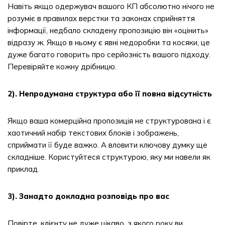
Навіть якщо одержувач вашого КП абсолютно нічого не
розуміє в правилах верстки та законах сприйняття
інформації, недбало складену пропозицію він «оцінить»
відразу ж. Якщо в ньому є явні недоробки та косяки, це
дуже багато говорить про серйозність вашого підходу.
Перевіряйте кожну дрібницю.
2). Непродумана структура або її повна відсутність
Якщо ваша комерційна пропозиція не структурована і є
хаотичний набір текстових блоків і зображень,
сприймати її буде важко. А вловити ключову думку ще
складніше. Користуйтеся структурою, яку ми навели як
приклад.
3). Занадто докладна розповідь про вас
Повірте, клієнту не дуже цікаво, з якого року ви