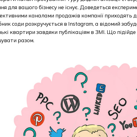
ня для вашого бізнесу не існує. Доведеться експериме
ективними каналами продажів компанії приходять д
ник соди розкручується в Instagram, а відомий забу
ькі квартири завдяки публікаціям в ЗМІ. Що підійде 
шувати разом.