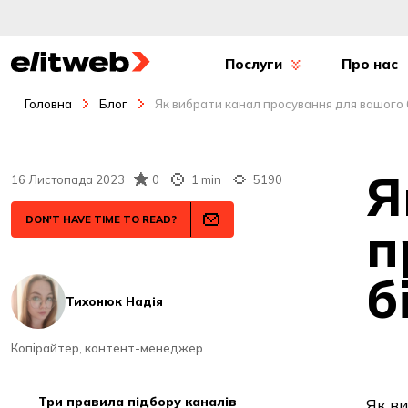
Послуги
Про нас
Головна
Блог
Як вибрати канал просування для вашого 
Я
16 Листопада 2023
0
1 min
5190
DON'T HAVE TIME TO READ?
п
б
Тихонюк Надія
Копірайтер, контент-менеджер
три правила підбору каналів
Як ви