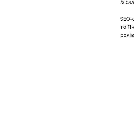
із си
SEO-о
та Ян
років