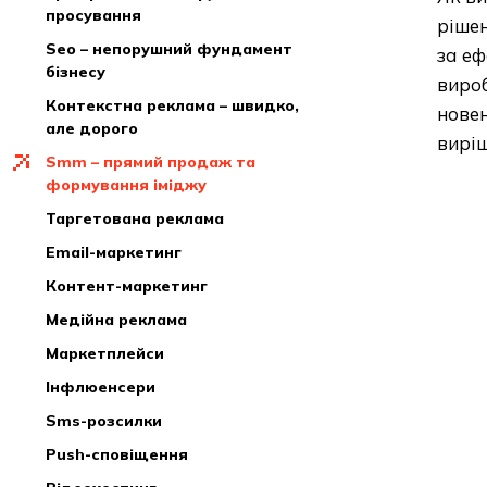
просування
рішен
seo – непорушний фундамент
за еф
бізнесу
вироб
контекстна реклама – швидко,
новен
але дорого
вирі
smm – прямий продаж та
формування іміджу
таргетована реклама
email-маркетинг
контент-маркетинг
медійна реклама
маркетплейси
інфлюенсери
sms-розсилки
push-сповіщення