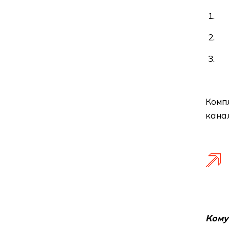
Компл
канал
Кому