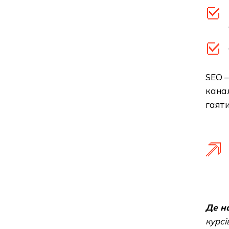
SEO –
канал
гаяти
Де н
курсі