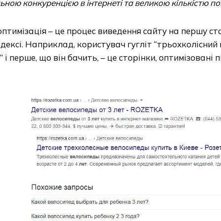
льною конкуренцією в інтернеті та великою кількістю п
птимізація – це процес виведення сайту на першу сто
дексі. Наприклад, користувач гугліт “трьохколісний
” і перше, що він бачить, – це сторінки, оптимізовані 