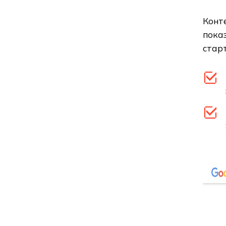
Конте
показ
старт