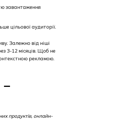
тю завантаження
ьше цільової аудиторії.
ву. Залежно від ніші
з 3-12 місяців. Щоб не
контекстною рекламою.
 –
мих продуктів, онлайн-