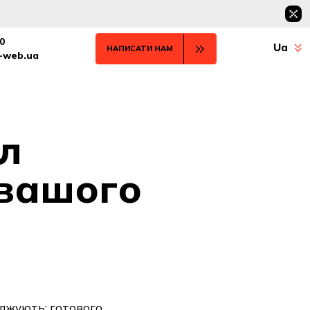
0
Ua
НАПИСАТИ НАМ
t-web.ua
л
 вашого
рджують: готового