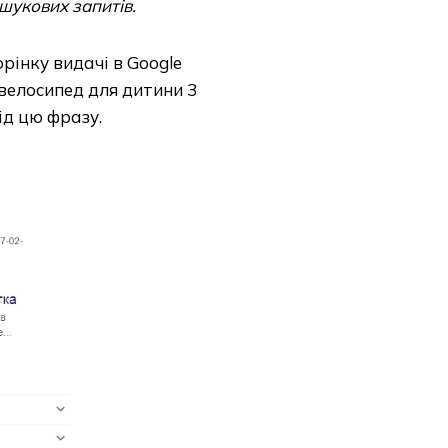
ошукових запитів.
рінку видачі в Google
 велосипед для дитини 3
під цю фразу.