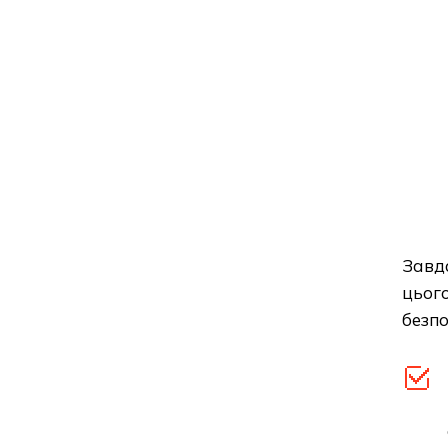
Завда
цього
безпо