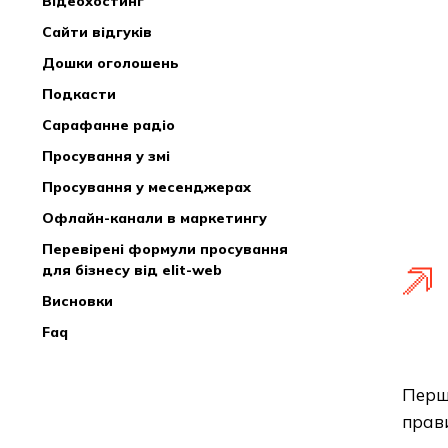
відеохостинг
сайти відгуків
дошки оголошень
подкасти
сарафанне радіо
просування у змі
просування у месенджерах
офлайн-канали в маркетингу
перевірені формули просування
для бізнесу від elit-web
висновки
faq
Перш 
прави