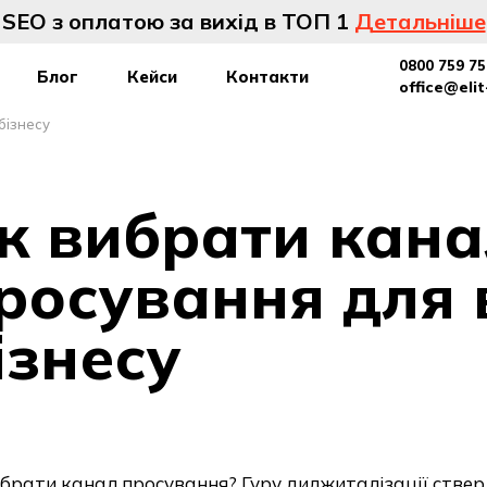
SEO з оплатою за вихід в ТОП 1
Детальніше
0800 759 75
Блог
Кейси
Контакти
office@eli
бізнесу
к вибрати кана
росування для
ізнесу
брати канал просування? Гуру диджиталізації стве