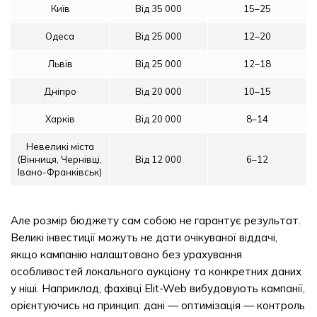
Київ
Від 35 000
15–25
Одеса
Від 25 000
12–20
Львів
Від 25 000
12–18
Дніпро
Від 20 000
10–15
Харків
Від 20 000
8–14
Невеликі міста
(Вінниця, Чернівці,
Від 12 000
6–12
Івано-Франківськ)
Але розмір бюджету сам собою не гарантує результат.
Великі інвестиції можуть не дати очікуваної віддачі,
якщо кампанію налаштовано без урахування
особливостей локального аукціону та конкретних даних
у ніші. Наприклад, фахівці Elit-Web вибудовують кампанії,
орієнтуючись на принцип: дані — оптимізація — контроль