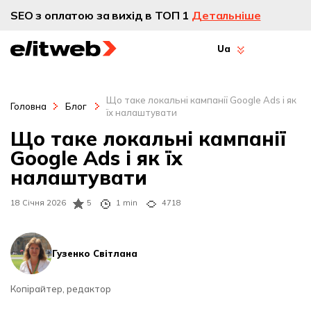
SEO з оплатою за вихід в ТОП 1
Детальніше
Ua
Що таке локальні кампанії Google Ads і як
Головна
Блог
їх налаштувати
Що таке локальні кампанії
Google Ads і як їх
налаштувати
18 Січня 2026
5
1 min
4718
Гузенко Світлана
Копірайтер, редактор