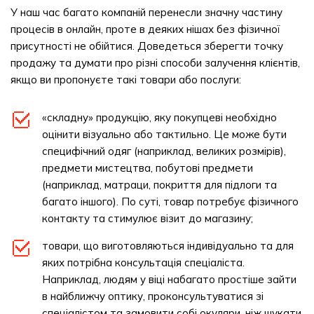
У наш час багато компаній перенесли значну частину
процесів в онлайн, проте в деяких нішах без фізичної
присутності не обійтися. Доведеться зберегти точку
продажу та думати про різні способи залучення клієнтів,
якщо ви пропонуєте такі товари або послуги:
«складну» продукцію, яку покупцеві необхідно
оцінити візуально або тактильно. Це може бути
специфічний одяг (наприклад, великих розмірів),
предмети мистецтва, побутові предмети
(наприклад, матраци, покриття для підлоги та
багато іншого). По суті, товар потребує фізичного
контакту та стимулює візит до магазину;
товари, що виготовляються індивідуально та для
яких потрібна консультація спеціаліста.
Наприклад, людям у віці набагато простіше зайти
в найближчу оптику, проконсультуватися зі
спеціалістом та замовити собі окуляри, ніж шукати