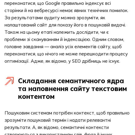
переконатися, що Google правильно індексує всі
сторінки й на вебресурсі немає явних технічних помилок.
За результатами аудиту можна зрозуміти, як
налаштований сайт для показу його в пошуковій видачі.
Також на цьому етапі належить дослідити, чи є
проблеми зі скануванням й індексацією. Одним словом,
головне завдання — аналіз усіх елементів сайту, щоб
переконатися, що нічого не може перешкодити процесу
оптимізації. Адже, як відомо, у SEO дрібниць не існує.
Складання семантичного ядра
та наповнення сайту текстовим
контентом
Пошуковим системам потрібен контекст, щоб правильно
зрозуміти пошуковий термін і надати релевантні
результати. А, як відомо, семантичні контексти
створюються з використанням слів, фраз й інших