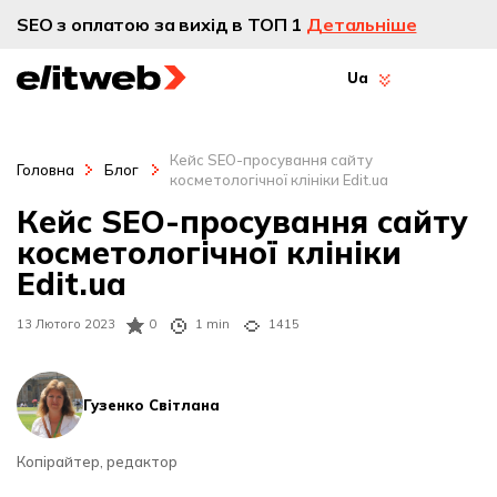
SEO з оплатою за вихід в ТОП 1
Детальніше
Ua
Кейс SEO-просування сайту
Головна
Блог
косметологічної клініки Edit.ua
Кейс SEO-просування сайту
косметологічної клініки
Edit.ua
13 Лютого 2023
0
1 min
1415
Гузенко Світлана
Копірайтер, редактор