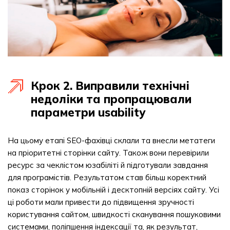
Крок 2. Виправили технічні
недоліки та пропрацювали
параметри usability
На цьому етапі SEO-фахівці склали та внесли метатеги
на пріоритетні сторінки сайту. Також вони перевірили
ресурс за чеклістом юзабіліті й підготували завдання
для програмістів. Результатом став більш коректний
показ сторінок у мобільній і десктопній версіях сайту. Усі
ці роботи мали привести до підвищення зручності
користування сайтом, швидкості сканування пошуковими
системами, поліпшення індексації та, як результат,