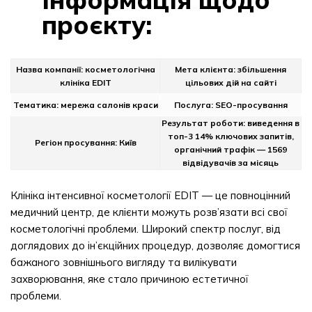
проєкту:
Назва компанії: косметологічна
Мета клієнта: збільшення
клініка EDIT
цільових дій на сайті
Тематика: мережа салонів краси
Послуга: SEO-просування
Результат роботи: виведення в
топ-3 14% ключових запитів,
Регіон просування: Київ
органічний трафік — 1569
відвідувачів за місяць
Клініка інтенсивної косметології EDIT — це повноцінний
медичний центр, де клієнти можуть розв’язати всі свої
косметологічні проблеми. Широкий спектр послуг, від
доглядових до ін’єкційних процедур, дозволяє домогтися
бажаного зовнішнього вигляду та вилікувати
захворювання, яке стало причиною естетичної
проблеми.