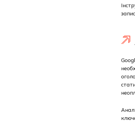
Інстр
запис
Googl
необх
оголо
стати
неопл
Аналі
ключо