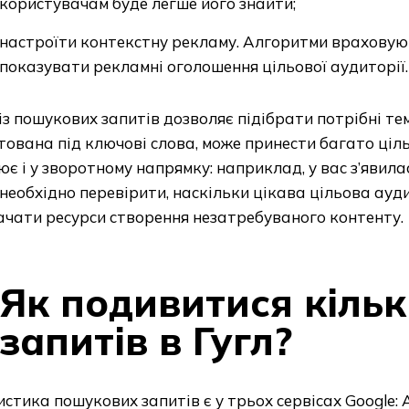
користувачам буде легше його знайти;
настроїти контекстну рекламу. Алгоритми враховую
показувати рекламні оголошення цільової аудиторії.
з пошукових запитів дозволяє підібрати потрібні тем
ована під ключові слова, може принести багато ціл
є і у зворотному напрямку: наприклад, у вас з’явила
 необхідно перевірити, наскільки цікава цільова ауд
ачати ресурси створення незатребуваного контенту.
Як подивитися кільк
запитів в Гугл?
стика пошукових запитів є у трьох сервісах Google: Ad