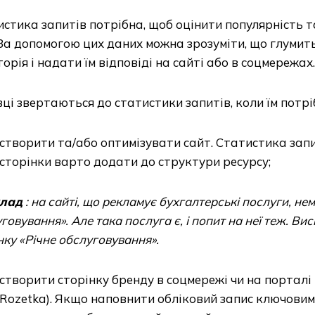
стика запитів потрібна, щоб оцінити популярність 
 За допомогою цих даних можна зрозуміти, що глумит
орія і надати їм відповіді на сайті або в соцмережах.
ці звертаються до статистики запитів, коли їм потріб
створити та/або оптимізувати сайт. Статистика запит
сторінки варто додати до структури ресурсу;
лад
: на сайті, що рекламує бухгалтерські послуги, не
говування». Але така послуга є, і попит на неї теж. Ви
нку «Річне обслуговування».
створити сторінку бренду в соцмережі чи на порталі 
Rozetka). Якщо наповнити обліковий запис ключовим