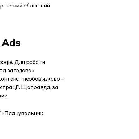
стрований обліковий
 Ads
oogle. Для роботи
 та заголовок
онтекст необов’язково –
єстрації. Щоправда, за
ими.
ії «Планувальник