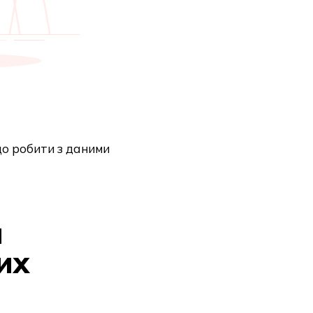
що робити з даними
и
их