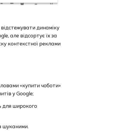
а відстежувати динаміку
le, але відсортує їх за
уску контекстної реклами
словами «купити чоботи»
итів у Google;
ь для широкого
із шуканими.