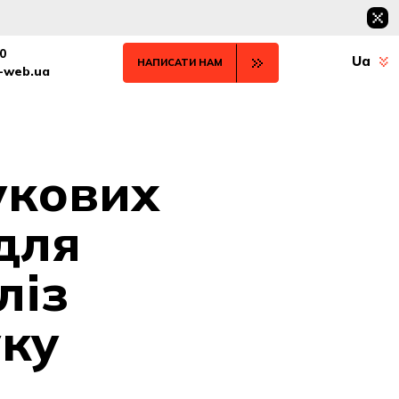
0
Ua
НАПИСАТИ НАМ
t-web.ua
укових
 для
ліз
уку