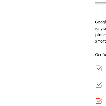
Googl
існую
рівне
з тог
Особл