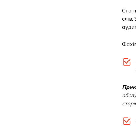
Стати
слів.
аудит
Фахів
Прик
обслу
сторі