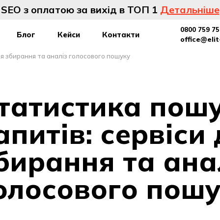
SEO з оплатою за вихід в ТОП 1
Детальніше
0800 759 75
Блог
Кейси
Контакти
office@eli
ля збирання та аналіз голосового пошуку
татистика пош
апитів: сервіси
бирання та ана
олосового пош