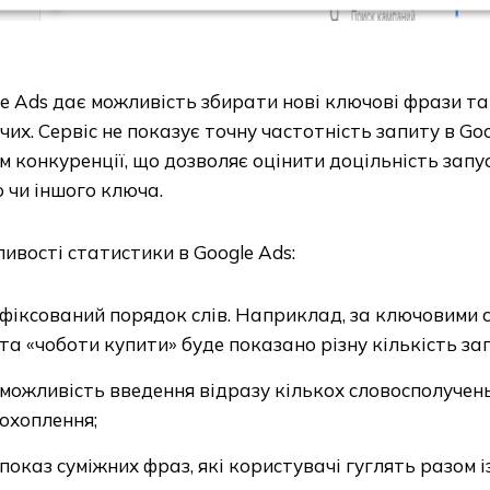
e Ads дає можливість збирати нові ключові фрази т
чих. Сервіс не показує точну частотність запиту в Goog
м конкуренції, що дозволяє оцінити доцільність зап
о чи іншого ключа.
ивості статистики в Google Ads:
фіксований порядок слів. Наприклад, за ключовими 
та «чоботи купити» буде показано різну кількість зап
можливість введення відразу кількох словосполучен
охоплення;
показ суміжних фраз, які користувачі гуглять разом 