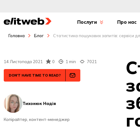
Послуги
Про нас
Головна
Блог
Статистика пошукових запитів: сервіси д
С
14 Листопада 2021
0
1 min
7021
DON'T HAVE TIME TO READ?
з
з
Тихонюк Надія
г
Копірайтер, контент-менеджер