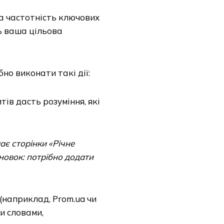
та частотність ключових
ь ваша цільова
но виконати такі дії:
ів дасть розуміння, які
має сторінки «Річне
сновок: потрібно додати
(наприклад, Prom.ua чи
и словами,