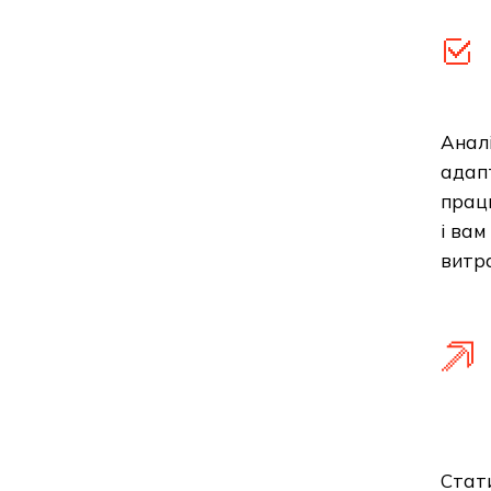
Аналі
адапт
працю
і вам
витр
Стати