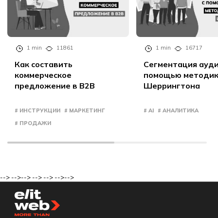
1 min
11861
1 min
16717
Как составить
Сегментация ауди
коммерческое
помощью методи
предложение в B2B
Шеррингтона
# ИНСТРУКЦИИ
# МАРКЕТИНГ
# AI
# АНАЛИТИКА
# ПРОДАЖИ
-->
-->
-->
-->
-->
-->
-->