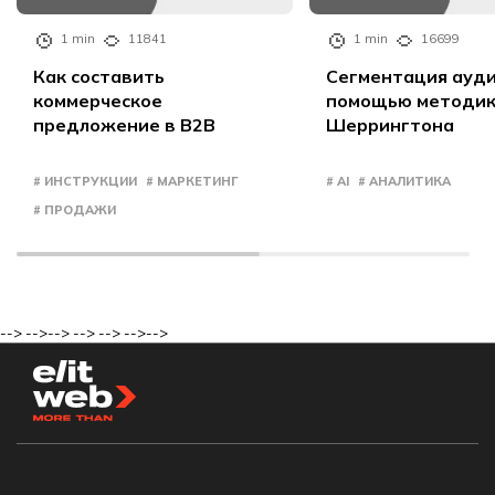
1 min
11841
1 min
16699
Как составить
Сегментация ауди
коммерческое
помощью методи
предложение в B2B
Шеррингтона
# ИНСТРУКЦИИ
# МАРКЕТИНГ
# AI
# АНАЛИТИКА
# ПРОДАЖИ
-->
-->
-->
-->
-->
-->
-->