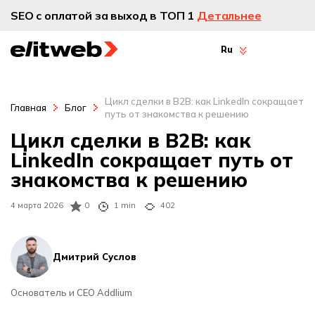
SEO с оплатой за выход в ТОП 1
Детальнее
Ru
Цикл сделки в B2B: как LinkedIn сокращает
Главная
Блог
путь от знакомства к решению
Цикл сделки в B2B: как
LinkedIn сокращает путь от
знакомства к решению
4 марта 2026
0
1 min
402
Дмитрий Суслов
Основатель и CEO Addlium