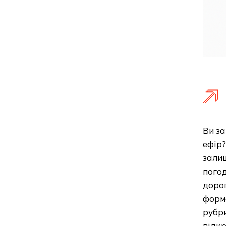
Ви за
ефір?
залиш
погод
дорог
форма
рубри
відк