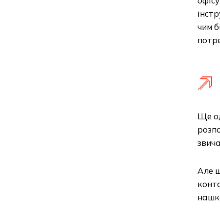
офісу
інстр
чим б
потре
Ще од
розпо
звича
Але щ
конта
нашко