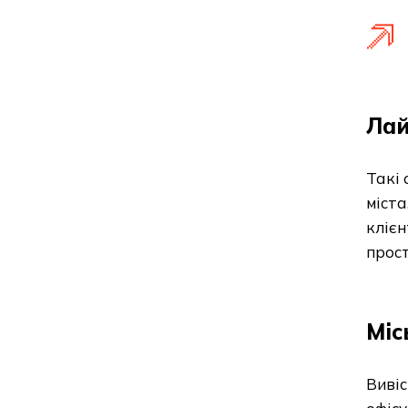
Лай
Такі 
міста
клієн
прост
Міс
Вивіс