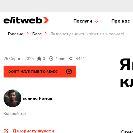
Послуги
Про нас
Головна
Блог
Як юристу знайти клієнтів в інтернеті
Я
25 Серпня 2025
0
1 min
4441
DON'T HAVE TIME TO READ?
к
Іванина Роман
Копірайтер
де юристу шукати
Юриди