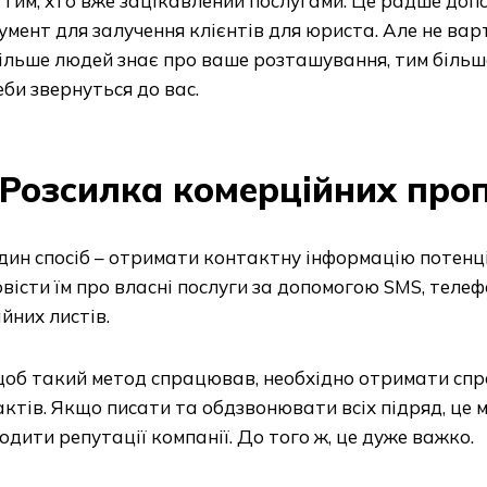
 тим, хто вже зацікавлений послугами. Це радше допо
умент для залучення клієнтів для юриста. Але не ва
ільше людей знає про ваше розташування, тим більша
би звернуться до вас.
Розсилка комерційних про
ин спосіб – отримати контактну інформацію потенці
вісти їм про власні послуги за допомогою SMS, телеф
йних листів.
об такий метод спрацював, необхідно отримати спра
ктів. Якщо писати та обдзвонювати всіх підряд, це 
дити репутації компанії. До того ж, це дуже важко.