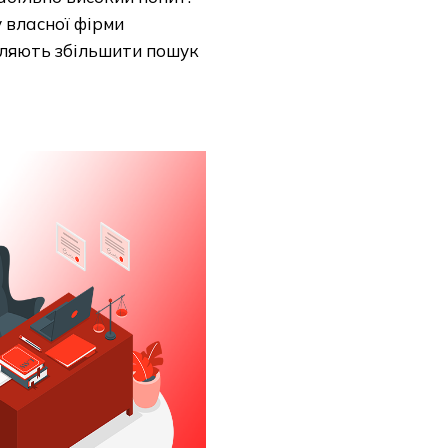
у власної фірми
оляють збільшити пошук