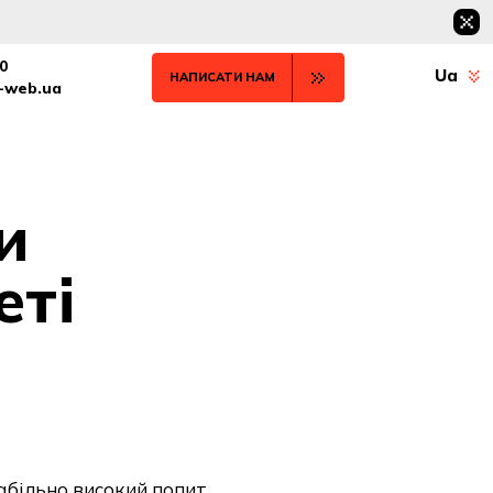
0
Ua
НАПИСАТИ НАМ
t-web.ua
и
еті
абільно високий попит.