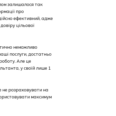
алом залишалося так
ормації про
дійсно ефективний, адже
 довіру цільової
ктично неможливо
аші послуги, достатньо
роботу. Але це
ьтанта, у своїй лише 1
е не розраховувати на
користовувати максимум