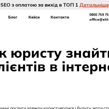
SEO з оплатою за вихід в ТОП 1
Детальніше
0800 759 75
Блог
Кейси
Контакти
office@eli
к юристу знайт
лієнтів в інтерн
чні послуги завжди користувалися і будуть мати ст