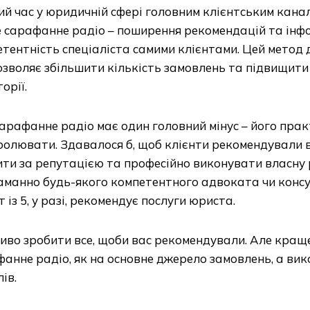
й час у юридичній сфері головним клієнтським кан
 сарафанне радіо – поширення рекомендацій та інф
тентність спеціаліста самими клієнтами. Цей метод 
озволяє збільшити кількість замовлень та підвищити
орії.
арафанне радіо має один головний мінус – його пра
олювати. Здавалося б, щоб клієнти рекомендували в
ти за репутацією та професійно виконувати власну 
манно будь-якого компетентного адвоката чи консул
т із 5, у разі, рекомендує послуги юриста.
иво зробити все, щоби вас рекомендували. Але кращ
анне радіо, як на основне джерело замовлень, а ви
ів.