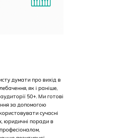
исту думати про вихід в
ебачення, як і раніше,
удиторії 50+. Ми готові
ання за допомогою
користовувати сучасні
х, юридичні поради в
 професіоналом,
ванню позитивної