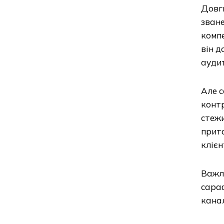
Довги
зване
компе
він д
аудит
Але с
контр
стежи
прита
клієн
Важл
сараф
канал