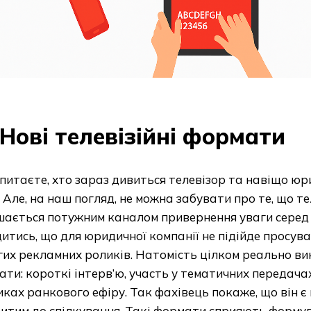
Нові телевізійні формати
питаєте, хто зараз дивиться телевізор та навіщо юр
 Але, на наш погляд, не можна забувати про те, що тел
ається потужним каналом привернення уваги серед а
итись, що для юридичної компанії не підійде просув
их рекламних роликів. Натомість цілком реально ви
ти: короткі інтерв’ю, участь у тематичних передача
ках ранкового ефіру. Так фахівець покаже, що він є
ритим до спілкування. Такі формати сприяють форму