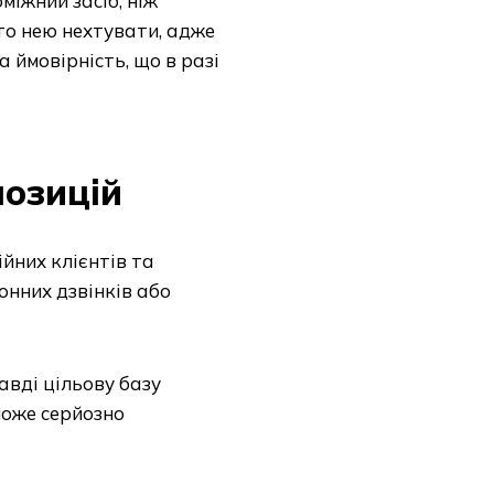
міжний засіб, ніж
рто нею нехтувати, адже
 ймовірність, що в разі
позицій
йних клієнтів та
онних дзвінків або
вді цільову базу
може серйозно