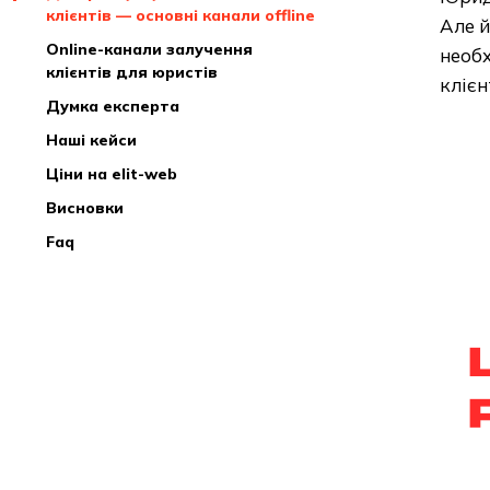
клієнтів — основні канали offline
Але й
online-канали залучення
необх
клієнтів для юристів
клієн
думка експерта
наші кейси
ціни на elit-web
висновки
faq