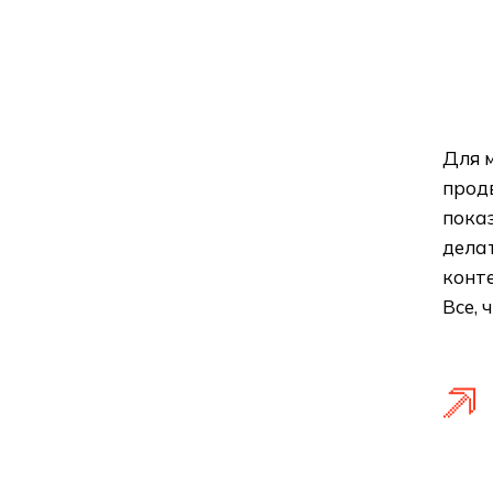
Для 
прод
показ
дела
конте
Все, 