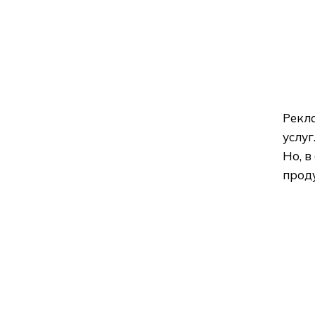
Рекла
услуг
Но, в
проду