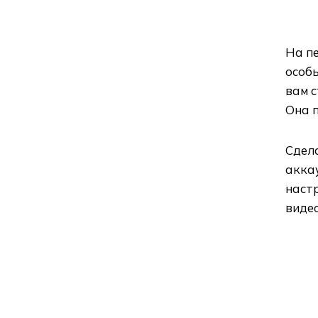
На п
особы
вам 
Она 
Сдел
акка
настр
видео