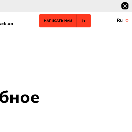
Ru
НАПИСАТЬ НАМ
web.ua
обное