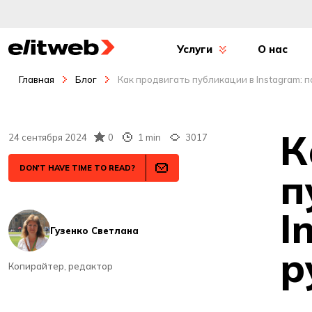
Услуги
О нас
Главная
Блог
Как продвигать публикации в Instagram: 
К
24 сентября 2024
0
1 min
3017
DON'T HAVE TIME TO READ?
п
I
Гузенко Светлана
р
Копирайтер, редактор