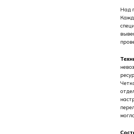
Над 
Кажд
спец
выве
пров
Техн
невоз
ресур
Четк
отдел
наст
перел
могло
Сост