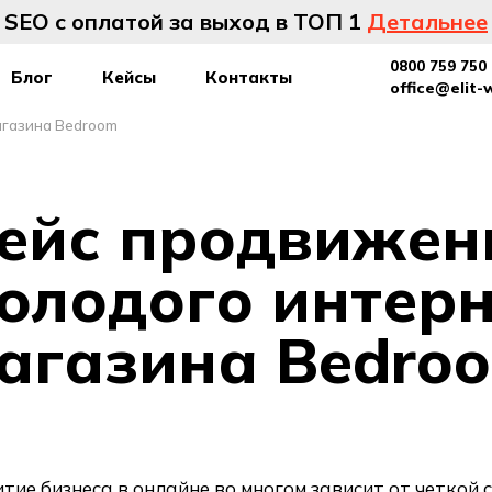
SEO с оплатой за выход в ТОП 1
Детальнее
0800 759 750
Блог
Кейсы
Контакты
office@elit-
агазина Bedroom
ейс продвижен
олодого интерн
агазина Bedro
тие бизнеса в онлайне во многом зависит от четкой 