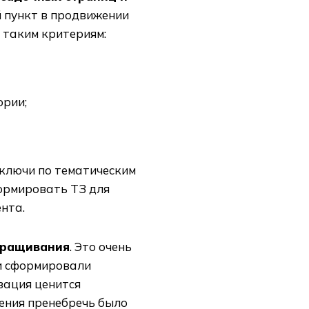
ой пункт в продвижении
 таким критериям:
ории;
ключи по тематическим
ормировать ТЗ для
нта.
наращивания
. Это очень
и сформировали
зация ценится
ения пренебречь было