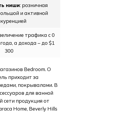
ть ниши
: розничная
большой и активной
нкуренцией
увеличение трафика с 0
лгода, а дохода – до $1
300
магазинов Bedroom. О
ель приходит за
ледами, покрывалами. В
сессуаров для ванной
й сети продукция от
araca Home, Beverly Hills