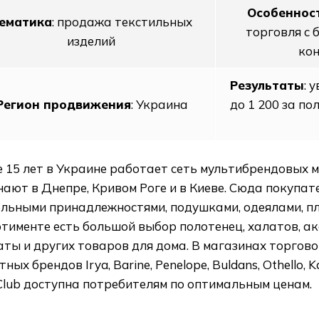
Особеннос
ематика
: продажа текстильных
торговля с 
изделий
ко
Результаты
: 
Регион продвижения
: Украина
до 1 200 за по
 15 лет в Украине работает сеть мультибрендовых 
нают в Днепре, Кривом Роге и в Киеве. Сюда покупат
ельными принадлежностями, подушками, одеялами, п
тименте есть большой выбор полотенец, халатов, ак
ты и других товаров для дома. В магазинах торгово
тных брендов Irya, Barine, Penelope, Buldans, Othello, K
Club доступна потребителям по оптимальным ценам.