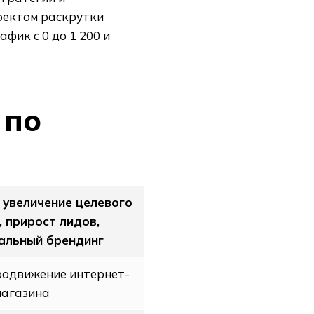
оектом раскрутки
фик с 0 до 1 200 и
 по
: увеличение целевого
 прирост лидов,
альный брендинг
родвижение интернет-
магазина