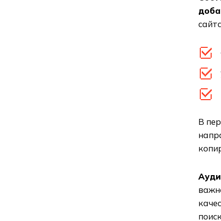
доба
сайт
В пе
напр
копир
Ауди
важн
каче
поис