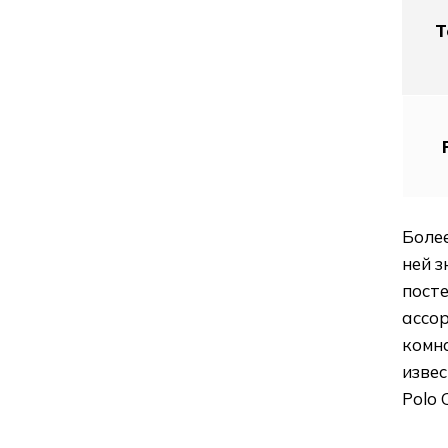
Т
Более
ней з
пост
ассор
комна
извес
Polo 