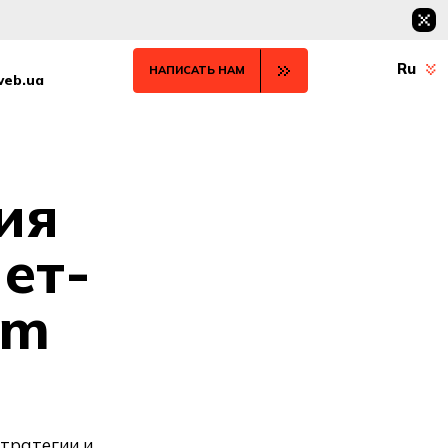
Ru
НАПИСАТЬ НАМ
web.ua
ия
ет-
om
стратегии и