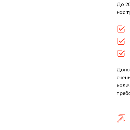
До 20
нас 
Допо
очен
колич
требо