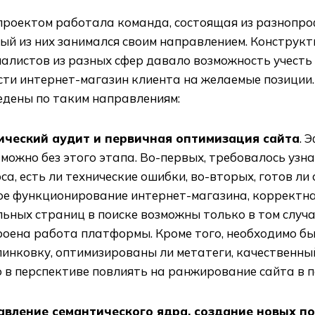
проектом работала команда, состоящая из разнопро
ый из них занимался своим направлением. Конструк
иалистов из разных сфер давало возможность учесть
сти интернет-магазин клиента на желаемые позиции
едены по таким направлениям:
ический аудит и первичная оптимизация сайта
. 
можно без этого этапа. Во-первых, требовалось узн
са, есть ли технические ошибки, во-вторых, готов ли
ое функционирование интернет-магазина, корректн
ьных страниц в поиске возможны только в том случа
роена работа платформы. Кроме того, необходимо б
инковку, оптимизированы ли метатеги, качественный
 в перспективе повлиять на ранжирование сайта в п
авление семантического ядра, создание новых п