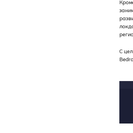
Кроме
зани
разв
локд
реги
С це
Bedr