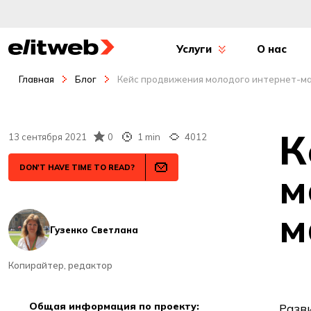
Услуги
О нас
Главная
Блог
Кейс продвижения молодого интернет-м
К
13 сентября 2021
0
1 min
4012
DON'T HAVE TIME TO READ?
м
м
Гузенко Светлана
Копирайтер, редактор
общая информация по проекту:
Разви