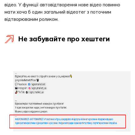
відео. У функції автовідтворення нове відео повинно
мати хоча б один загальний відеотег з поточним
відтворюваним роликом.
Не забувайте про хештеги