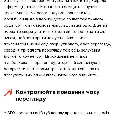
Заглянувши в YouTube Analytics, ви знайдете джерело
інформації, аналіз якої значно підвищить залучення
користувачів. Ми рекомендуємо провести міні
дослідження, які відео найдовше привертають увагу
аудиторії та викликають найбільшу взаємодію. Далі ви
зможете скоригувати свою контент-стратегію таким
чином, щоб повторити цей успіх. Ключовими
показниками, на які слід звернути увагу, є час перегляду,
середня тривалість перегляду та рівень залучення
(лайки та коментарі). Ці показники не тільки
відображають переваги аудиторії, а й сигналізують
алгоритмам платформи про те, що контент варто
просувати, тим самим підвищуючи його видимість.
Контролюйте показник часу
перегляду
У SEO-просування Ютуб каналу краще включити аналіз