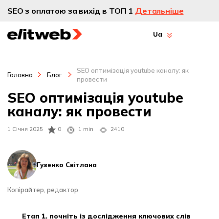
SEO з оплатою за вихід в ТОП 1
Детальніше
Ua
SEO оптимізація youtube каналу: як
Головна
Блог
провести
SEO оптимізація youtube
каналу: як провести
1 Січня 2025
0
1 min
2410
Гузенко Світлана
Копірайтер, редактор
етап 1. почніть із дослідження ключових слів