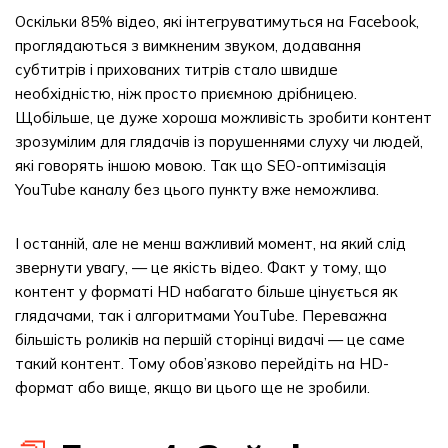
Оскільки 85% відео, які інтегруватимуться на Facebook,
проглядаються з вимкненим звуком, додавання
субтитрів і прихованих титрів стало швидше
необхідністю, ніж просто приємною дрібницею.
Щобільше, це дуже хороша можливість зробити контент
зрозумілим для глядачів із порушеннями слуху чи людей,
які говорять іншою мовою. Так що SEO-оптимізація
YouTube каналу без цього пункту вже неможлива.
І останній, але не менш важливий момент, на який слід
звернути увагу, — це якість відео. Факт у тому, що
контент у форматі HD набагато більше цінується як
глядачами, так і алгоритмами YouTube. Переважна
більшість роликів на першій сторінці видачі — це саме
такий контент. Тому обов’язково перейдіть на HD-
формат або вище, якщо ви цього ще не зробили.