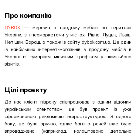
Про компанію
DYBOK
— мережа з продажу меблів на території
України, з гіпермаркетами у містах: Рівне, Луцьк, Львів,
Нетішин, Вараш, а також із сайту dybok.com.ua. Це один
із найбільших інтернет-магазинів з продажу меблів в
Україні із сумарним місячним трафіком у півмільйона
візитів.
Цілі проєкту
До нас клієнт півроку співпрацював з одним відомим
українським агентством, це був проект із уже
сформованою рекламною інфраструктурою. З одного
боку, це було зручно, адже багато речей вже було
впроваджено (наприклад, налаштована детальна