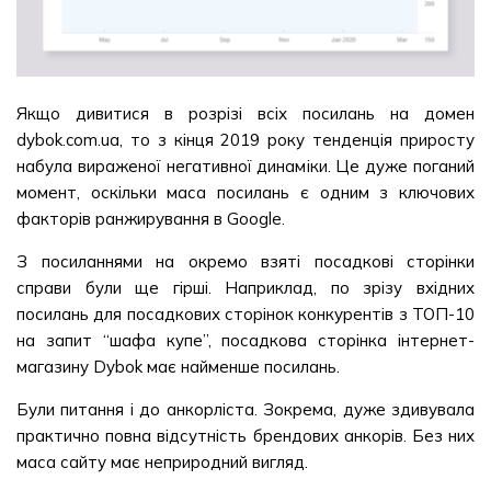
Якщо дивитися в розрізі всіх посилань на домен
dybok.com.ua, то з кінця 2019 року тенденція приросту
набула вираженої негативної динаміки. Це дуже поганий
момент, оскільки маса посилань є одним з ключових
факторів ранжирування в Google.
З посиланнями на окремо взяті посадкові сторінки
справи були ще гірші. Наприклад, по зрізу вхідних
посилань для посадкових сторінок конкурентів з ТОП-10
на запит “шафа купе”, посадкова сторінка інтернет-
магазину Dybok має найменше посилань.
Були питання і до анкорліста. Зокрема, дуже здивувала
практично повна відсутність брендових анкорів. Без них
маса сайту має неприродний вигляд.