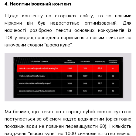
4. Неоптимізований контент
Щодо контенту на сторінках сайту, то за нашими
мірками він був недостатньо оптимізований. Для
наочності розібрано тексти основних конкурентів із
ТОПу видачі, проведено порівняння з нашим текстом за
ключовим словом “шафа купе”.
Ми бачимо, що текст на сторінці dybok.com.ua суттєво
поступається за об’ємом, надто водянистим (орієнтовно
показник води не повинен перевищувати 60), і кількість
входжень “шафа купе” на 1000 символів істотно нижча,