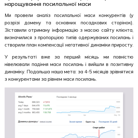
нарощування посилальної маси
Ми провели аналіз посилальної маси конкурентів (у
розрізі домену та основних посадкових сторінок).
Зіставили отриману інформацію з масою сайту клієнта,
визначилися з пропорцією типів одержуваних посилань і
створили план компенсації негативної динаміки приросту.
У результаті вже за перший місяць ми повністю
нівелювали падіння маси посилань і вийшли в позитивну
динаміку. Подальша наша мета: за 4-5 місяців зрівнятися
з конкурентами за рівнем маси посилань.