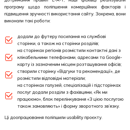
програму щодо поліпшення комерційних факторів і
підвищення зручності використання сайту. Зокрема, вони
виконали такі роботи:
додали до футеру посилання на службові
сторінки, а також на сторінки розділів;
на сторінках регіонів розмістили контактні дані з
клікабельними телефонами, адресами та Google-
карту із зазначеним місцем розташування офісів;
створили сторінку «Відгуки та рекомендації», де
розмістили відповідні матеріали;
на сторінках галузей, спеціалізацій і підсторінках
послуг додали розділи з фахівцями, «Як ми
працюємо», блок перелінкування «З цією послугою
також замовляють» і форму зворотного зв’язку.
Ці доопрацювання поліпшили usability проєкту.