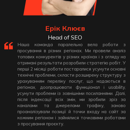
Ерік Клюєв
Head of SEO
Наша команда паралельно вела роботи з
просування в різних регіонах. Ми провели аналіз
топових конкурентів у різних країнах і з огляду на
отримані результати розробили стратегію робіт. У
перші 2 місяці роботи постаралися усунути основні
технічні проблеми, скласти розширену структуру з
урахуванням переліку послуг, що надаються в
регіонах, доопрацювати функціонал і usability,
усунути проблеми із зовнішніми посиланнями. Далі,
після індексації всіх змін, ми зробили зріз за
каналами та джерелами трафіку, заново
проаналізували позиції й точки входу на сайт за
кожним регіоном і зайнялися точковими роботами
з просування проєкту.