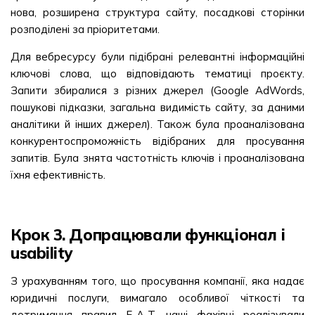
нова, розширена структура сайту, посадкові сторінки
розподілені за пріоритетами.
Для вебресурсу були підібрані релевантні інформаційні
ключові слова, що відповідають тематиці проєкту.
Запити збиралися з різних джерел (Google AdWords,
пошукові підказки, загальна видимість сайту, за даними
аналітики й інших джерел). Також була проаналізована
конкурентоспроможність відібраних для просування
запитів. Була знята частотність ключів і проаналізована
їхня ефективність.
Крок 3. Допрацювали функціонал і
usability
З урахуванням того, що просування компанії, яка надає
юридичні послуги, вимагало особливої чіткості та
дотримання правил E-A-T, наші фахівці реалізували