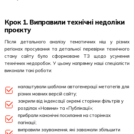
Крок 1. Виправили технічні недоліки
проєкту
Після детального аналізу тематичних ніш у різних
регіонах просування та детальної перевірки технічного
стану сайту було сформоване ТЗ щодо усунення
технічних недоробок. У цьому напрямку наші спеціалісти
виконали такі роботи:
налаштували шаблони автогенерації метатегів для
різних мовних версій сайту;
закрили від індексації окремі сторінки фільтрів у
розділах «Новини» та «Публікації»;
прибрали канонічні посилання на сторінках
пагінації;
виправили зауваження, які заважали збільшити