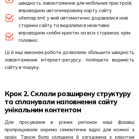
швидкість завантаження для мобільних пристроїв;
впровадили автогенеровану карту сайту
sitemap.xml, у якій автоматично додавалися нові
сторінки сайту та видалялися неактивні;
впровадили «хлібні крихти» на всіх сторінках, крім
головної.
Ці й інші виконані роботи дозволили збільшити швидкість
завантаження інтернет-ресурсу, поліпшити видимість
сайту в пошуку.
Крок 2. Склали розширену структуру
та спланували наповнення сайту
унікальним контентом
Для просування в різних регіонах наші фахівці
пропрацювали окремо семантичне ядро для кожної з
країн. Також була складена й узгоджена з клієнтом