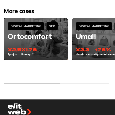
More cases
DIGITAL MARKETING
SEO
DIGITAL MARKETING
Ortocomfort
Umall
x2,5
x1,78
x3,3
+78%
Трафік
Конверсії
Кількість кліків
Органічні сеан