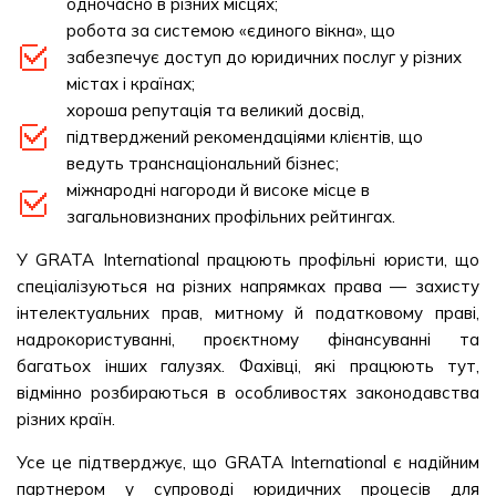
одночасно в різних місцях;
робота за системою «єдиного вікна», що
забезпечує доступ до юридичних послуг у різних
містах і країнах;
хороша репутація та великий досвід,
підтверджений рекомендаціями клієнтів, що
ведуть транснаціональний бізнес;
міжнародні нагороди й високе місце в
загальновизнаних профільних рейтингах.
У GRATA International працюють профільні юристи, що
спеціалізуються на різних напрямках права — захисту
інтелектуальних прав, митному й податковому праві,
надрокористуванні, проєктному фінансуванні та
багатьох інших галузях. Фахівці, які працюють тут,
відмінно розбираються в особливостях законодавства
різних країн.
Усе це підтверджує, що GRATA International є надійним
партнером у супроводі юридичних процесів для