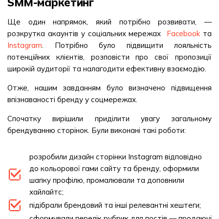
SMM-маркетинг
Ще один напрямок, який потрібно розвивати, —
розкрутка акаунтів у соціальних мережах
Facebook
та
Instagram
. Потрібно було підвищити лояльність
потенційних клієнтів, розповісти про свої пропозиції
широкій аудиторії та налагодити ефективну взаємодію.
Отже, нашим завданням було визначено підвищення
впізнаваності бренду у соцмережах.
Спочатку вирішили приділити увагу загальному
брендуванню сторінок. Були виконані такі роботи:
розробили дизайн сторінки Instagram відповідно
до кольорової гами сайту та бренду, оформили
шапку профілю, промалювали та доповнили
хайлайтс;
підібрали брендовий та інші релевантні хештеги;
сформували перелік рубрик для постів — продаючі