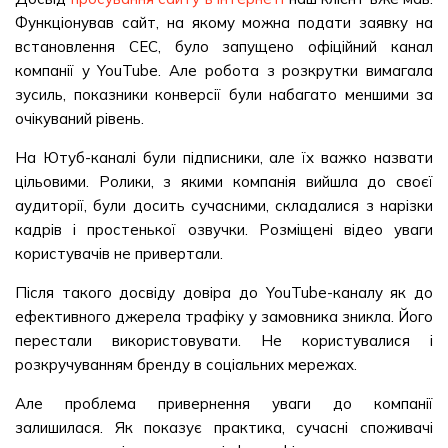
Функціонував сайт, на якому можна подати заявку на
встановлення СЕС, було запущено офіційний канал
компанії у YouTube. Але робота з розкрутки вимагала
зусиль, показники конверсії були набагато меншими за
очікуваний рівень.
На Ютуб-каналі були підписники, але їх важко назвати
цільовими. Ролики, з якими компанія вийшла до своєї
аудиторії, були досить сучасними, складалися з нарізки
кадрів і простенької озвучки. Розміщені відео уваги
користувачів не привертали.
Після такого досвіду довіра до YouTube-каналу як до
ефективного джерела трафіку у замовника зникла. Його
перестали використовувати. Не користувалися і
розкручуванням бренду в соціальних мережах.
Але проблема привернення уваги до компанії
залишилася. Як показує практика, сучасні споживачі