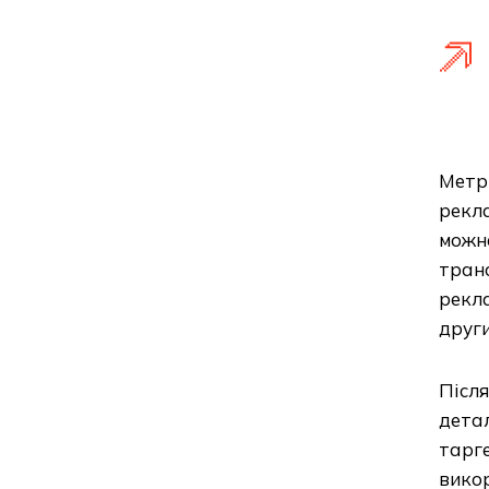
Метри
рекла
можн
транс
рекла
други
Післ
детал
тарге
викор