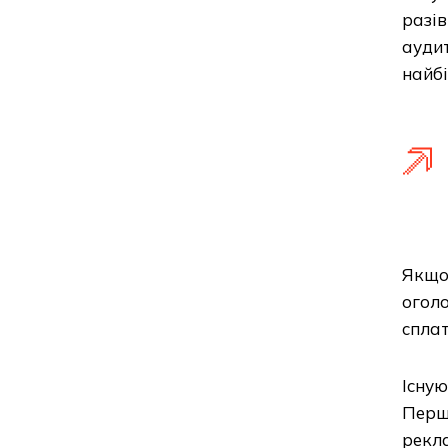
разів
аудит
найбі
Якщо 
оголо
сплат
Існую
Перш
рекл