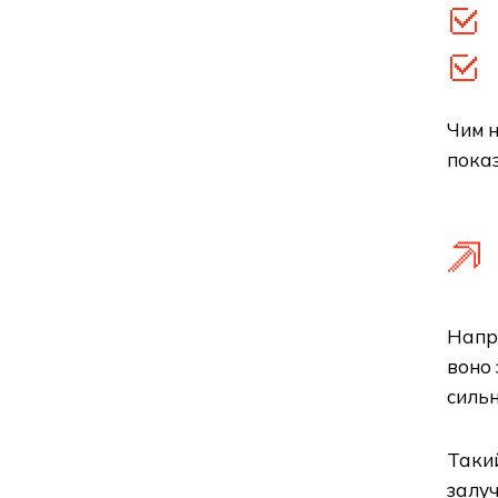
Чим н
показ
Напри
воно 
сильн
Такий
залуч