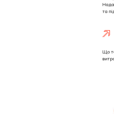
Нада
та пі
Що та
витра