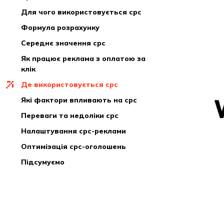
для чого використовується cpc
формула розрахунку
середнє значення cpc
як працює реклама з оплатою за
клік
де використовується cpc
які фактори впливають на cpc
переваги та недоліки cpc
налаштування cpc-реклами
оптимізація сpc-оголошень
підсумуємо