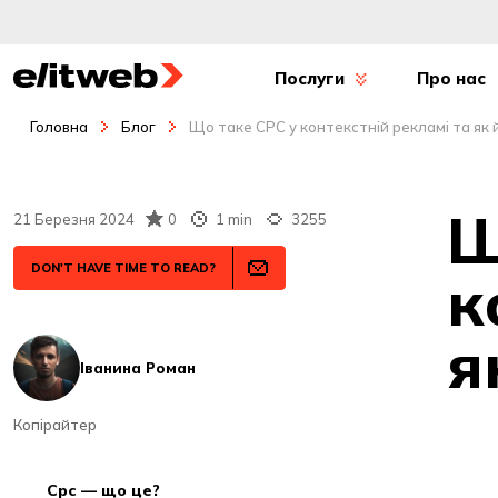
Послуги
Про нас
Головна
Блог
Що таке CPC у контекстній рекламі та як
Щ
21 Березня 2024
0
1 min
3255
DON'T HAVE TIME TO READ?
к
я
Іванина Роман
Копірайтер
cpc — що це?