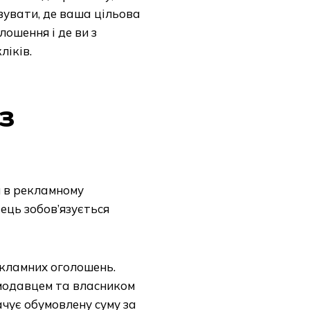
вувати, де ваша цільова
ошення і де ви з
ліків.
з
я в рекламному
вець зобов’язується
екламних оголошень.
модавцем та власником
чує обумовлену суму за