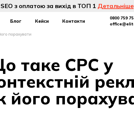
SEO з оплатою за вихід в ТОП 1
Детальніше
0800 759 75
Блог
Кейси
Контакти
office@eli
 його порахувати
о таке CPC у
онтекстній рекл
к його порахув