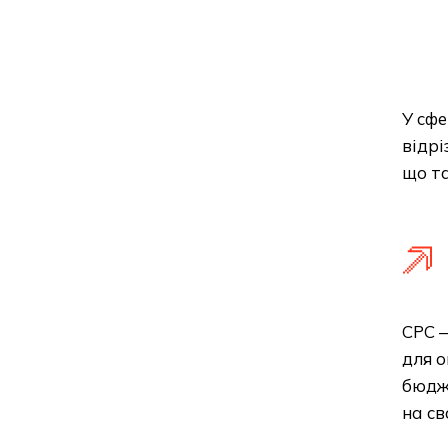
У сфе
відрі
що та
CPC —
для о
бюдж
на св