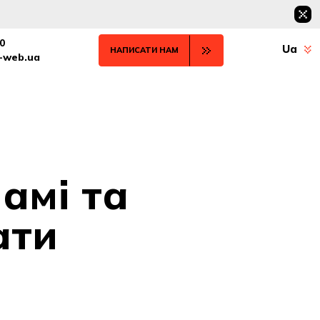
0
Ua
НАПИСАТИ НАМ
t-web.ua
амі та
ати