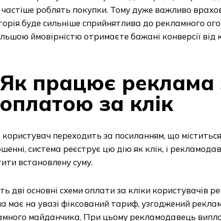
 частіше роблять покупки. Тому дуже важливо врахо
орія буде сильніше сприйнятлива до рекламного огол
льшою ймовірністю отримаєте бажані конверсії від к
Як працює реклама 
оплатою за клік
користувач переходить за посиланням, що міститьс
шенні, система реєструє цю дію як клік, і рекламода
ити встановлену суму.
ть дві основні схеми оплати за кліки користувачів р
а має на увазі фіксований тариф, узгоджений рекла
амного майданчика. При цьому рекламодавець випла