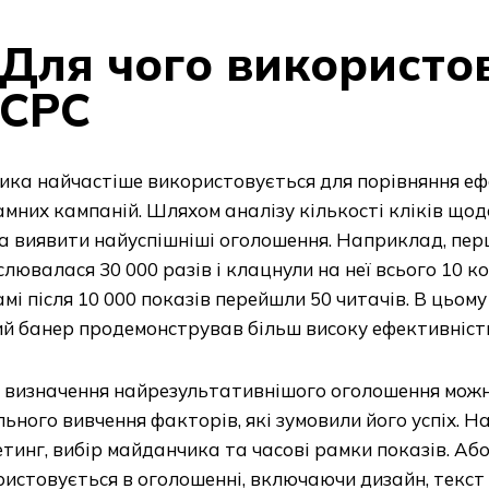
Для чого використо
CPC
ка найчастіше використовується для порівняння еф
мних кампаній. Шляхом аналізу кількості кліків щодо
а виявити найуспішніші оголошення. Наприклад, пе
лювалася 30 000 разів і клацнули на неї всього 10 ко
мі після 10 000 показів перейшли 50 читачів. В цьом
й банер продемонстрував більш високу ефективніст
я визначення найрезультативнішого оголошення мож
ьного вивчення факторів, які зумовили його успіх. Н
тинг, вибір майданчика та часові рамки показів. Або
истовується в оголошенні, включаючи дизайн, текст а