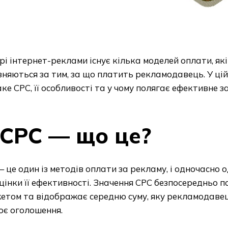
рі інтернет-реклами існує кілька моделей оплати, які
зняються за тим, за що платить рекламодавець. У цій
ке CPC, її особливості та у чому полягає ефективне з
CPC — що це?
 це один із методів оплати за рекламу, і одночасно 
цінки її ефективності. Значення CPC безпосередньо п
етом та відображає середню суму, яку рекламодавец
оє оголошення.