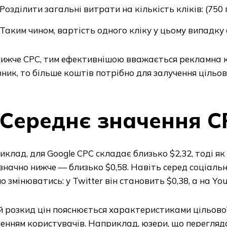
Розділити загальні витрати на кількість кліків: (750 
Таким чином, вартість одного кліку у цьому випадку
ижче CPC, тим ефективнішою вважається рекламна ка
ник, то більше коштів потрібно для залучення цільов
Середнє значення C
клад, для Google CPC складає близько $2,32, тоді як
значно нижче — близько $0,58. Навіть серед соціаль
о змінюватись: у Twitter він становить $0,38, а на Yo
 розкид цін пояснюється характеристиками цільової
енням користувачів. Наприклад, юзери, що перегляд