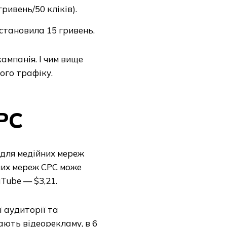
гривень/50 кліків).
 становила 15 гривень.
мпанія. І чим вище
ого трафіку.
PC
 для медійних мереж
них мереж CPC може
uTube — $3,21.
 аудиторії та
ають відеорекламу, в 6