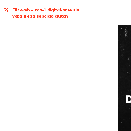
elit-web – топ-1 digital-агенція
україни за версією clutch