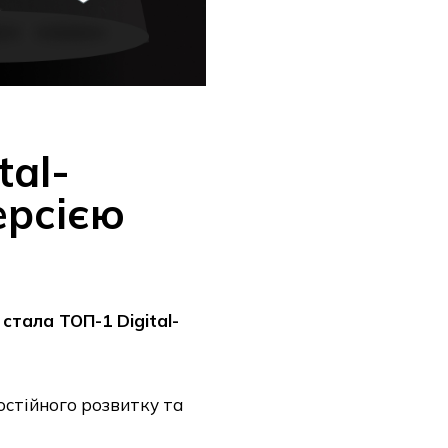
tal-
ерсією
 стала ТОП-1 Digital-
остійного розвитку та