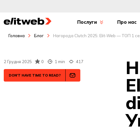
Послуги
Про нас
Головна
Блог
Нагорода Clutch 2025: Elit-Web — ТОП 1 се
Н
2 Грудня 2025
0
1 min
417
DON'T HAVE TIME TO READ?
E
d
У