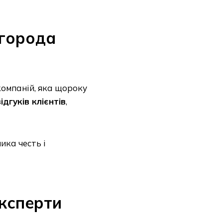
агорода
омпаній, яка щороку
ідгуків клієнтів
,
ика честь і
експерти