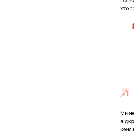
Ця н
хто з
Ми не
відкр
кейсі