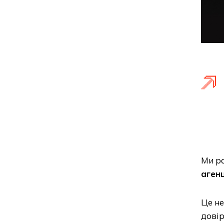
Ми ра
агенц
Це не
довір