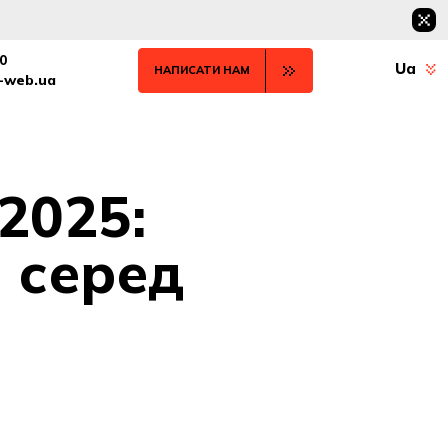
0
Ua
НАПИСАТИ НАМ
t-web.ua
2025:
 серед