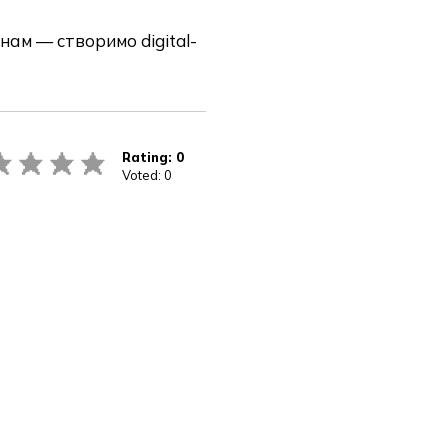
ам — створимо digital-
Rating:
0
Voted:
0