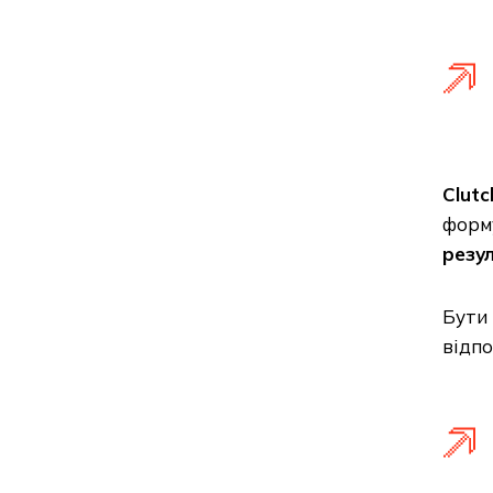
Clutc
форм
резул
Бути 
відпо