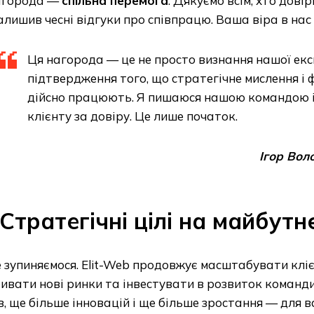
агорода —
спільна перемога
. Дякуємо всім, хто довіри
алишив чесні відгуки про співпрацю. Ваша віра в на
Ця нагорода — це не просто визнання нашої екс
підтвердження того, що стратегічне мислення і 
дійсно працюють. Я пишаюся нашою командою і
клієнту за довіру. Це лише початок.
Ігор Воло
Стратегічні цілі на майбутн
 зупиняємося. Elit-Web продовжує масштабувати кліє
ивати нові ринки та інвестувати в розвиток команд
в, ще більше інновацій і ще більше зростання — для в