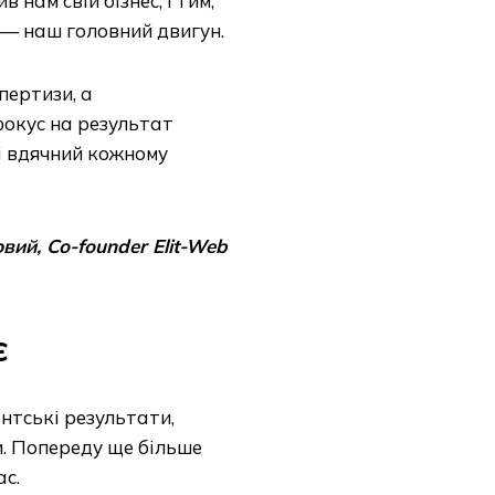
в нам свій бізнес, і тим,
с — наш головний двигун.
пертизи, а
фокус на результат
 вдячний кожному
вий, Co-founder Elit-Web
є
нтські результати,
и. Попереду ще більше
ас.