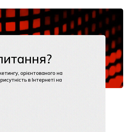
питання?
кетингу, орієнтованого на
исутність в Інтернеті на