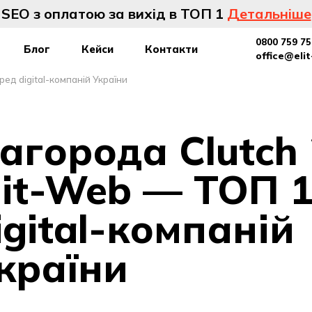
SEO з оплатою за вихід в ТОП 1
Детальніше
0800 759 75
Блог
Кейси
Контакти
office@eli
ред digital-компаній України
агорода Clutch 
lit-Web — ТОП 1
igital-компаній
країни