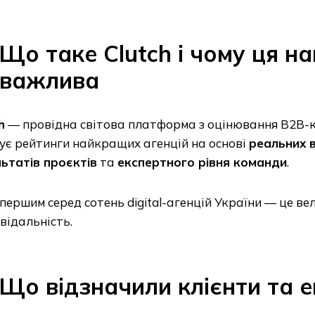
Що таке Clutch і чому ця н
важлива
h
— провідна світова платформа з оцінювання B2B-к
ує рейтинги найкращих агенцій на основі
реальних в
ьтатів проєктів
та
експертного рівня команди
.
першим серед сотень digital-агенцій України — це вел
відальність.
Що відзначили клієнти та 