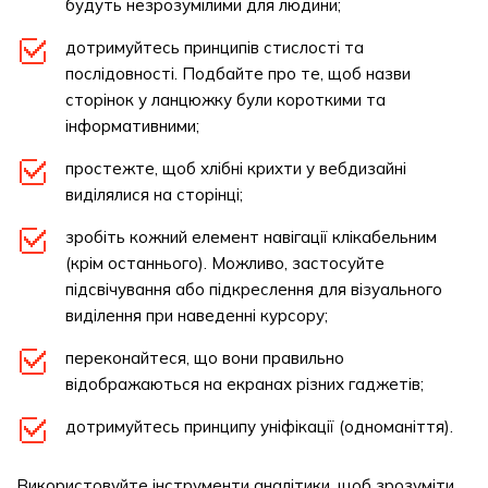
будуть незрозумілими для людини;
дотримуйтесь принципів стислості та
послідовності. Подбайте про те, щоб назви
сторінок у ланцюжку були короткими та
інформативними;
простежте, щоб хлібні крихти у вебдизайні
виділялися на сторінці;
зробіть кожний елемент навігації клікабельним
(крім останнього). Можливо, застосуйте
підсвічування або підкреслення для візуального
виділення при наведенні курсору;
переконайтеся, що вони правильно
відображаються на екранах різних гаджетів;
дотримуйтесь принципу уніфікації (одноманіття).
Використовуйте інструменти аналітики, щоб зрозуміти,