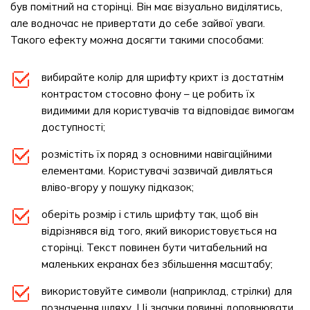
був помітний на сторінці. Він має візуально виділятись,
але водночас не привертати до себе зайвої уваги.
Такого ефекту можна досягти такими способами:
вибирайте колір для шрифту крихт із достатнім
контрастом стосовно фону – це робить їх
видимими для користувачів та відповідає вимогам
доступності;
розмістіть їх поряд з основними навігаційними
елементами. Користувачі зазвичай дивляться
вліво-вгору у пошуку підказок;
оберіть розмір і стиль шрифту так, щоб він
відрізнявся від того, який використовується на
сторінці. Текст повинен бути читабельний на
маленьких екранах без збільшення масштабу;
використовуйте символи (наприклад, стрілки) для
позначення шляху. Ці значки повинні доповнювати