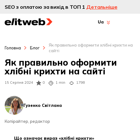
SEO з оплатою за вихід в ТОП 1
Детальніше
Ua
Як правильно оформити хлібні крихти на
Головна
Блог
сайті
Як правильно оформити
хлібні крихти на сайті
15 Серпня 2024
0
1 min
1798
Гузенко Світлана
Копірайтер, редактор
що означає вираз «хлібні крихти»