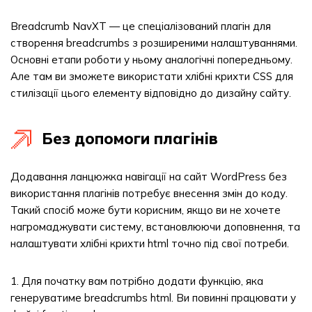
Breadcrumb NavXT — це спеціалізований плагін для
створення breadcrumbs з розширеними налаштуваннями.
Основні етапи роботи у ньому аналогічні попередньому.
Але там ви зможете використати хлібні крихти CSS для
стилізації цього елементу відповідно до дизайну сайту.
Без допомоги плагінів
Додавання ланцюжка навігації на сайт WordPress без
використання плагінів потребує внесення змін до коду.
Такий спосіб може бути корисним, якщо ви не хочете
нагромаджувати систему, встановлюючи доповнення, та
налаштувати хлібні крихти html точно під свої потреби.
1. Для початку вам потрібно додати функцію, яка
генеруватиме breadcrumbs html. Ви повинні працювати у