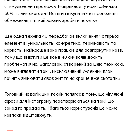
стимулювання продажів. Наприклад, у назві «Знижка
50% тільки сьогодні! Встигніть купити!» є і пропозиція, і
обмеження, і чіткий заклик зробити покупку.
Ще одна техніка 4U передбачає включення чотирьох
елементів: унікальність, конкретика, терміновість та
користь. Найкраще вона працює для розгорнутих назв,
тому що вмістити це все в 40 символів досить
проблематично. Заголовок, створений за цією технікою,
може виглядати так: «Ексклюзивний 7-денний план:
почніть змінювати своє життя на краще вже сьогодні».
Головний недолік цих технік полягає в тому, що чіпляючі
фрази для Інстаграму перетворюються на такі, що
занадто продають. І багатьох користувачів це може
навпаки відштовхнути.