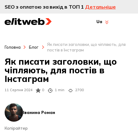
SEO з оплатою за вихід в ТОП 1
Детальніше
Ua
Як писати заголовки, що чіпляють, для
Головна
Блог
постів в Інстаграм
Як писати заголовки, що
чіпляють, для постів в
Інстаграм
11 Серпня 2024
0
1 min
2700
Іванина Роман
Копірайтер