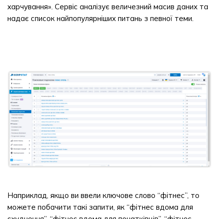
харчування». Сервіс аналізує величезний масив даних та
надає список найпопулярніших питань з певної теми.
Наприклад, якщо ви ввели ключове слово “фітнес”, то
можете побачити такі запити, як “фітнес вдома для
схуднення”, “фітнес вдома для початківців”, “фітнес