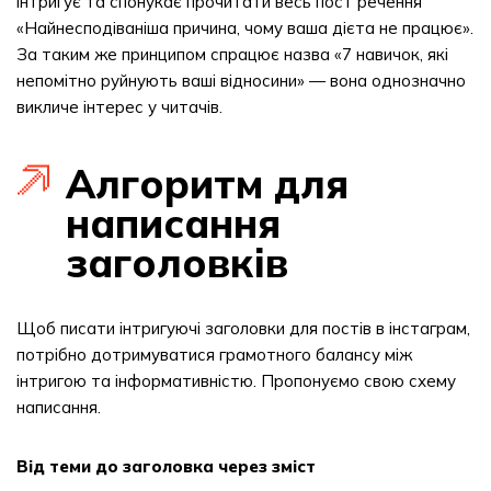
інтригує та спонукає прочитати весь пост речення
«Найнесподіваніша причина, чому ваша дієта не працює».
За таким же принципом спрацює назва «7 навичок, які
непомітно руйнують ваші відносини» — вона однозначно
викличе інтерес у читачів.
Алгоритм для
написання
заголовків
Щоб писати інтригуючі заголовки для постів в інстаграм,
потрібно дотримуватися грамотного балансу між
інтригою та інформативністю. Пропонуємо свою схему
написання.
Від теми до заголовка через зміст