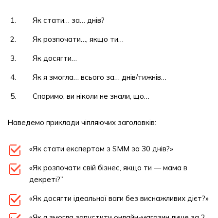
Як стати… за… днів?
Як розпочати…, якщо ти…
Як досягти…
Як я змогла… всього за… днів/тижнів…
Споримо, ви ніколи не знали, що…
Наведемо приклади чіпляючих заголовків:
«Як стати експертом з SMM за 30 днів?»
«Як розпочати свій бізнес, якщо ти — мама в
декреті?”
«Як досягти ідеальної ваги без виснажливих дієт?»
«Як я змогла запустити онлайн-магазин лише за 2