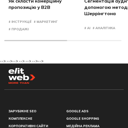
Як скласти комерційну
Сегментація аудит
пропозицію у B2B
допомогою метод
Шеррінгтона
# ІНСТРУКЦІЇ
# МАРКЕТИНГ
# AI
# АНАЛІТИКА
# ПРОДАЖІ
-->
-->
-->
-->
-->
-->
-->
ЗАРУБІЖНЕ SEO
GOOGLE ADS
КОМПЛЕКСНЕ
GOOGLE SHOPPING
КОРПОРАТИВНІ САЙТИ
МЕДІЙНА РЕКЛАМА