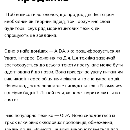
Щоб написати заголовок, що продає, для Інстаграм,
необхідний як творчий підхід, так і розуміння своєї
аудиторії. Існує ряд маркетингових технік, які
спрощують це завдання.
Одна з найвідоміших — AIDA, яка розшифровується як
Увага, Інтерес, Бажання та Дія. Ця техніка зазвичай
застосовується до всього тексту посту, але може бути
адаптована й до назви. Вона привертає увагу питанням,
викликає інтерес обіцянням рішення та спонукає до дії.
Наприклад, заголовок може виглядати так: «Втомилися
від сірих буднів? Дізнайтеся, як перетворити життя на
свято».
Інша популярна техніка — ODA. Вона складається із
трьох ключових складових: пропозиція, обмеження,
заклик до дії. Найчастіше вона використовується для