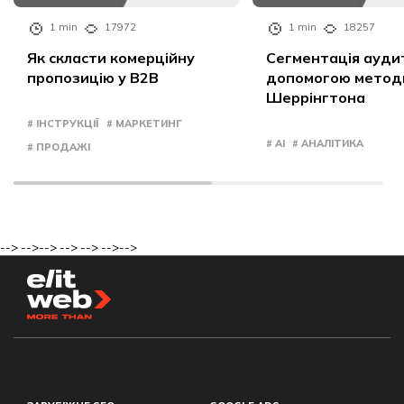
1 min
17972
1 min
18257
Як скласти комерційну
Сегментація аудит
пропозицію у B2B
допомогою метод
Шеррінгтона
# ІНСТРУКЦІЇ
# МАРКЕТИНГ
# AI
# АНАЛІТИКА
# ПРОДАЖІ
-->
-->
-->
-->
-->
-->
-->