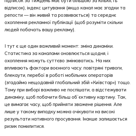
підписок за тиждень має бути більшою за кількість
відписок), індекс цитування (якщо канал має згадки та
репости — він живий та розвивається) та середнє
охоплення рекламної публікації (щоб розуміти скільки
людей побачать вашу рекламу).
І тут є ще один важливий момент: зміна динаміки.
Статистика за каналами оновлюється щодня, і
охоплення можуть суттєво змінюватись. На них
впливають фактори воєнного часу: повітряні тривоги,
блекаути, перебої в роботі мобільних операторів
(згадаймо нещодавній глобальний збій «Київстар») тощо.
Тому при виборі важливо не поспішати, а відстежувати
динаміку, щоб побачити більш обʼєктивну картину. Так,
це вимагає часу, щоб прийняти зважене рішення. Але
лише у такому випадку можна очікувати на високі
результати нативного просування. Інакше залишається
ризик помилитися.