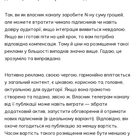
Так, ви як власник каналу заробите N-ну суму грошей,
але можете втратити чимало підписників чи навіть
довіру аудиторії, якщо інтеграція виявиться невдалою.
Якщо ви і готові піти на цей крок, то вам потрібна
відповідна компенсація. Тому й ціни на розміщення такої
реклами у більшості випадків значно вище. Гадаю, це
зрозуміло та виправдано.
Нативна реклама, своєю чергою, гармонійно вплітається
у загальний контент, є цікавою, корисною та, головне,
актуальною для аудиторії. Якщо вона грамотно
створена та подана, звісно ж. Власник телеграм-каналу
від її публікації може навіть виграти — зібрати
додатковий актив, запустити обговорення й отримати
нових підписників (в ідеальному варіанті). Відповідно, він
охоче погодиться на публікацію за меншу вартість.
Часом вартість такого розміщення може бути меншою у