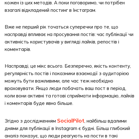
кожен із цих методів. А поки поговоримо, чи потрібен
взагалі відкладений постинг в Інстаграм.
Вже не перший рік точаться суперечки про те, що
насправді впливає на просування постів: час публікації чи
активність користувачів у вигляді лайків, репостів і
коментарів.
Насправді, це мікс всього. Безперечно, якість контенту,
регулярність постів і показники взаємодії з аудиторією
можуть бути важливими, але час теж необхідно
враховувати. Якщо люди побачать ваш пост в період,
коли вони активні та готові сприймати інформацію, лайків
і коментарів буде явно більше.
SocialPilot
Згідно з дослідженням
, найбільш вдалими
днями для публікації в Instagram є будні. Більш глибокий
аналіз показує, що люди реагують на пости в такі