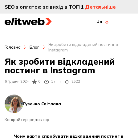
SEO з оплатою за вихід в ТОП 1
Детальніше
Ua
Як зробити відкладений постинг в
Головна
Блог
Instagram
Як зробити відкладений
постинг в Instagram
6 Грудня 2024
0
1 min
2522
Гузенко Світлана
Копірайтер, редактор
чому варто спробувати відкладений постинг в