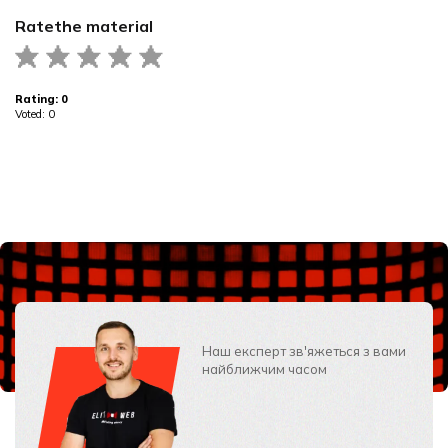
Rate
the material
Rating:
0
Voted:
0
Наш експерт зв'яжеться з вами
найближчим часом