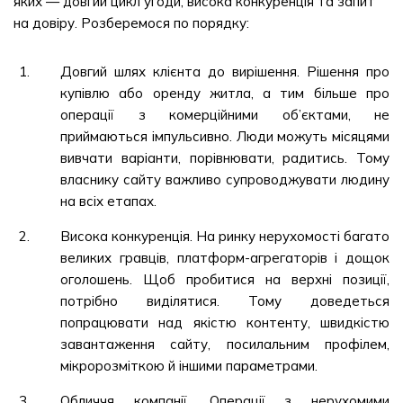
яких — довгий цикл угоди, висока конкуренція та запит
на довіру. Розберемося по порядку:
Довгий шлях клієнта до вирішення. Рішення про
купівлю або оренду житла, а тим більше про
операції з комерційними об’єктами, не
приймаються імпульсивно. Люди можуть місяцями
вивчати варіанти, порівнювати, радитись. Тому
власнику сайту важливо супроводжувати людину
на всіх етапах.
Висока конкуренція. На ринку нерухомості багато
великих гравців, платформ-агрегаторів і дощок
оголошень. Щоб пробитися на верхні позиції,
потрібно виділятися. Тому доведеться
попрацювати над якістю контенту, швидкістю
завантаження сайту, посилальним профілем,
мікророзміткою й іншими параметрами.
Обличчя компанії. Операції з нерухомими