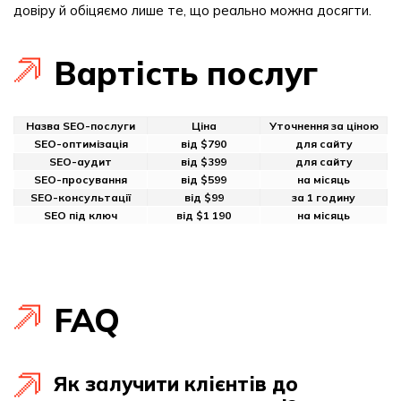
довіру й обіцяємо лише те, що реально можна досягти.
Вартість послуг
Назва SEO-послуги
Ціна
Уточнення за ціною
SEO-оптимізація
від $790
для сайту
SEO-аудит
від $399
для сайту
SEO-просування
від $599
на місяць
SEO-консультації
від $99
за 1 годину
SEO під ключ
від $1 190
на місяць
FAQ
Як залучити клієнтів до