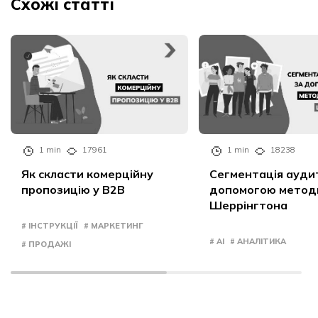
Схожі статті
1 min
17961
1 min
18238
Як скласти комерційну
Сегментація аудит
пропозицію у B2B
допомогою метод
Шеррінгтона
# ІНСТРУКЦІЇ
# МАРКЕТИНГ
# AI
# АНАЛІТИКА
# ПРОДАЖІ