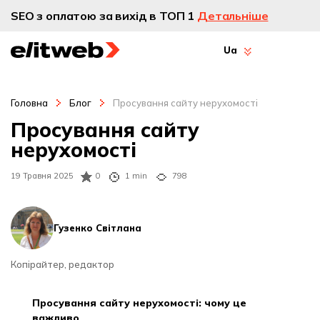
SEO з оплатою за вихід в ТОП 1
Детальніше
Ua
Головна
Блог
Просування сайту нерухомості
Просування сайту
нерухомості
19 Травня 2025
0
1 min
798
Гузенко Світлана
Копірайтер, редактор
просування сайту нерухомості: чому це
важливо