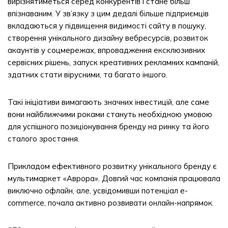
вирізнятиметься серед конкурентів і стане більш
впізнаваним. У зв’язку з цим дедалі більше підприємців
вкладаються у підвищення видимості сайту в пошуку,
створення унікального дизайну вебресурсів, розвиток
акаунтів у соцмережах, впровадження ексклюзивних
сервісних рішень, запуск креативних рекламних кампаній,
здатних стати вірусними, та багато іншого.
Такі ініціативи вимагають значних інвестицій, але саме
вони найближчими роками стануть необхідною умовою
для успішного позиціонування бренду на ринку та його
сталого зростання.
Прикладом ефективного розвитку унікального бренду є
мультимаркет «Аврора». Довгий час компанія працювала
виключно офлайн, але, усвідомивши потенціал e-
commerce, почала активно розвивати онлайн-напрямок.