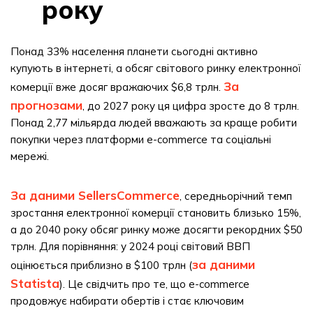
року
Понад 33% населення планети сьогодні активно
купують в інтернеті, а обсяг світового ринку електронної
За
комерції вже досяг вражаючих $6,8 трлн.
прогнозами
, до 2027 року ця цифра зросте до 8 трлн.
Понад 2,77 мільярда людей вважають за краще робити
покупки через платформи e-commerce та соціальні
мережі.
За даними SellersCommerce
, середньорічний темп
зростання електронної комерції становить близько 15%,
а до 2040 року обсяг ринку може досягти рекордних $50
трлн. Для порівняння: у 2024 році світовий ВВП
за даними
оцінюється приблизно в $100 трлн (
Statista
). Це свідчить про те, що e-commerce
продовжує набирати обертів і стає ключовим