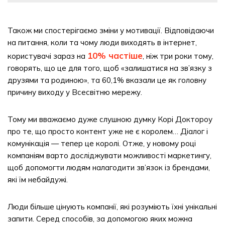
Також ми спостерігаємо зміни у мотивації. Відповідаючи
на питання, коли та чому люди виходять в інтернет,
10% частіше
користувачі зараз на
, ніж три роки тому,
говорять, що це для того, щоб «залишатися на зв’язку з
друзями та родиною», та 60,1% вказали це як головну
причину виходу у Всесвітню мережу.
Тому ми вважаємо дуже слушною думку Корі Доктороу
про те, що просто контент уже не є королем… Діалог і
комунікація — тепер це королі. Отже, у новому році
компаніям варто досліджувати можливості маркетингу,
щоб допомогти людям налагодити зв’язок із брендами,
які їм небайдужі.
Люди більше цінують компанії, які розуміють їхні унікальні
запити. Серед способів, за допомогою яких можна