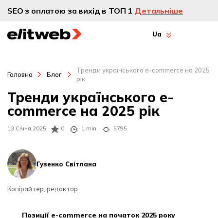
SEO з оплатою за вихід в ТОП 1
Детальніше
Ua
Тренди українського e-commerce на 2025
Головна
Блог
рік
Тренди українського e-
commerce на 2025 рік
13 Січня 2025
0
1 min
5795
Гузенко Світлана
Копірайтер, редактор
позиції e-сommerce на початок 2025 року