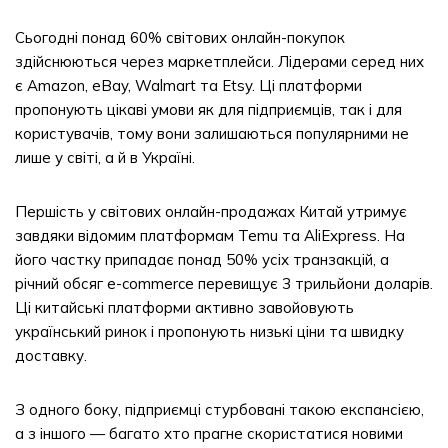
Сьогодні понад 60% світових онлайн-покупок
здійснюються через маркетплейси. Лідерами серед них
є Amazon, eBay, Walmart та Etsy. Ці платформи
пропонують цікаві умови як для підприємців, так і для
користувачів, тому вони залишаються популярними не
лише у світі, а й в Україні.
Першість у світових онлайн-продажах Китай утримує
завдяки відомим платформам Temu та AliExpress. На
його частку припадає понад 50% усіх транзакцій, а
річний обсяг e-commerce перевищує 3 трильйони доларів.
Ці китайські платформи активно завойовують
український ринок і пропонують низькі ціни та швидку
доставку.
З одного боку, підприємці стурбовані такою експансією,
а з іншого — багато хто прагне скористатися новими