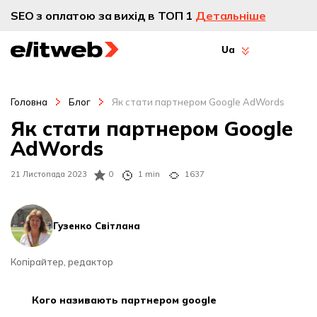
SEO з оплатою за вихід в ТОП 1
Детальніше
Ua
Головна
Блог
Як стати партнером Google AdWords
Як стати партнером Google
AdWords
21 Листопада 2023
0
1 min
1637
Гузенко Світлана
Копірайтер, редактор
кого називають партнером google