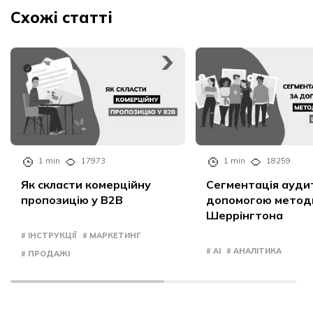
Схожі статті
1 min
17973
1 min
18259
Як скласти комерційну
Сегментація аудит
пропозицію у B2B
допомогою метод
Шеррінгтона
# ІНСТРУКЦІЇ
# МАРКЕТИНГ
# AI
# АНАЛІТИКА
# ПРОДАЖІ