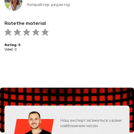
Копірайтер, редактор
Rate
the material
Rating:
0
Voted:
0
Наш експерт зв'яжеться з вами
найближчим часом