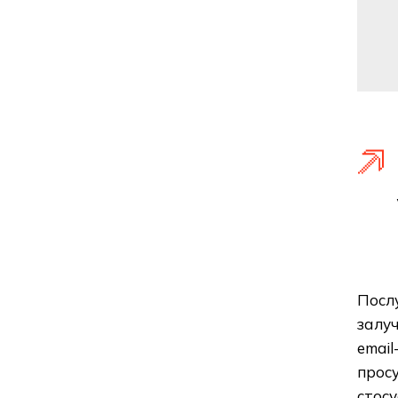
Послу
залу
email
просу
стосу