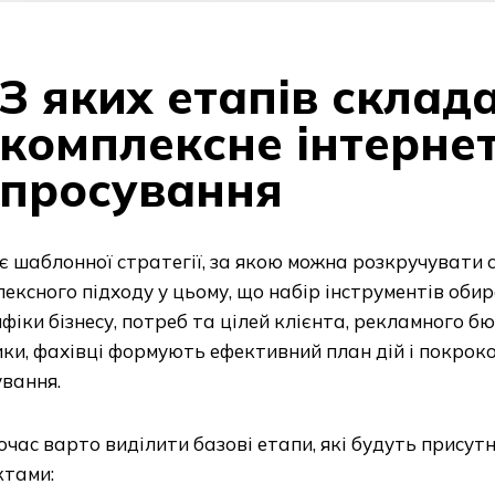
З яких етапів склад
комплексне інтерне
просування
 шаблонної стратегії, за якою можна розкручувати с
ексного підходу у цьому, що набір інструментів оби
фіки бізнесу, потреб та цілей клієнта, рекламного б
ки, фахівці формують ефективний план дій і покрок
вання.
час варто виділити базові етапи, які будуть присутн
ктами: