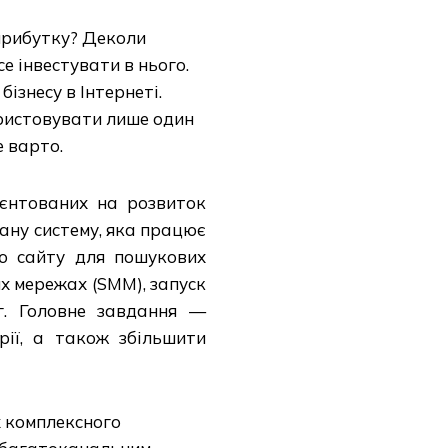
прибутку? Деколи
е інвестувати в нього.
бізнесу в Інтернеті.
ристовувати лише один
е варто.
ієнтованих на розвиток
ану систему, яка працює
ію сайту для пошукових
их мережах (SMM), запуск
нг. Головне завдання —
рії, а також збільшити
ах комплексного