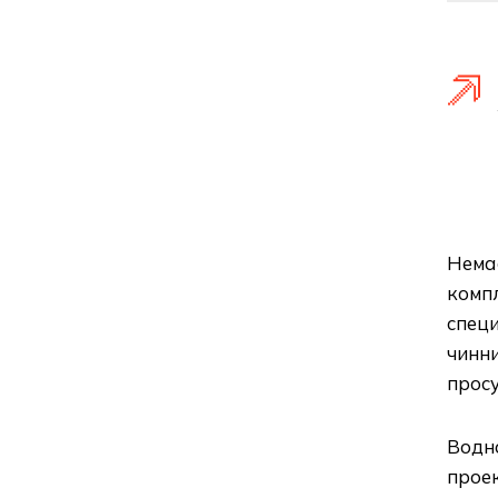
Немає
компл
специ
чинни
просу
Водно
прое