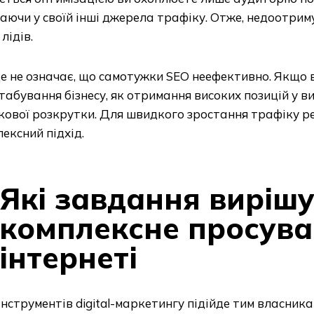
аючи у своїй інші джерела трафіку. Отже, недоотрим
 лідів.
е не означає, що самотужки SEO неефективно. Якщо в
абування бізнесу, як отримання високих позицій у ви
кової розкрутки. Для швидкого зростання трафіку р
ексний підхід.
Які завдання виріш
комплексне просува
інтернеті
інструментів digital-маркетингу підійде тим власника