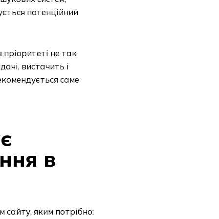
ується потенційний
 пріоритеті не так
дачі, вистачить і
екомендується саме
ує
ння в
м сайту, яким потрібно: