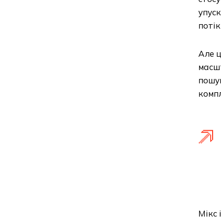
упуск
потік
Але ц
масшт
пошу
компл
Мікс 