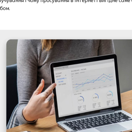
учування і чому просування в інтернеті вигідне сам
бом.