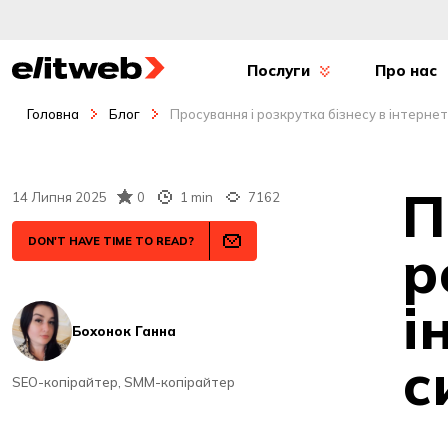
Послуги
Про нас
Головна
Блог
Просування і розкрутка бізнесу в інтернеті
П
14 Липня 2025
0
1 min
7162
DON'T HAVE TIME TO READ?
р
і
Бохонок Ганна
с
SEO-копірайтер, SMM-копірайтер