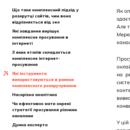
що таке комплексний підхід у
Як о
розкрутці сайтів, чим вона
здаєт
відрізняється від seo
Але т
які завдання вирішує
Мере
комплексне просування в
канал
інтернеті
з яких етапів складається
комплексне інтернет-
Прос
просування
онлай
які інструменти
на р
використовуються в рамках
систе
комплексного розкручування
конт
наскрізна аналітика
виве
чи ефективно мати окремі
конве
стратегії просування різними
каналами
У цій
думка експерта