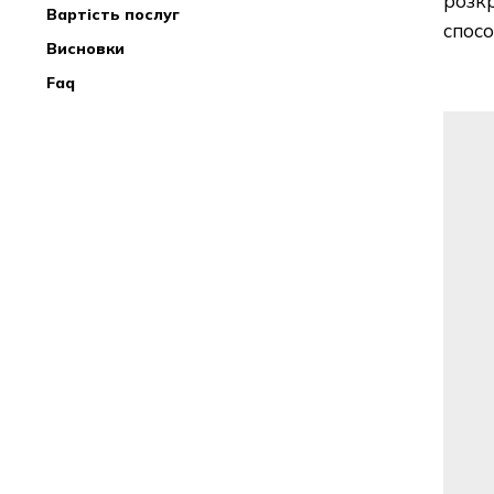
розкр
вартість послуг
спосо
висновки
faq