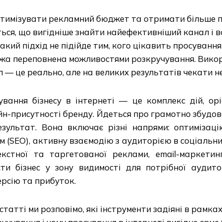
птимізувати рекламний бюджет та отримати більше 
ься, що вигідніше знайти найефективніший канал і вс
акий підхід не підійде тим, кого цікавить просування 
жа переповнена можливостями розкручування. Вико
 — це реально, але на великих результатів чекати н
ування бізнесу в інтернеті — це комплекс дій, ор
н-присутності бренду. Йдеться про грамотно збудов
езультат. Вона включає різні напрями: оптимізац
м (SEO), активну взаємодію з аудиторією в соціальн
екстної та таргетованої реклами, email-маркети
сти бізнес у зону видимості для потрібної аудито
рсію та прибуток.
 статті ми розповімо, які інструменти задіяні в рамк