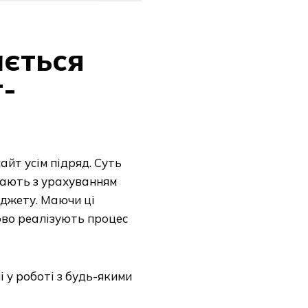
ається
т-
айт усім підряд. Суть
рають з урахуванням
юджету. Маючи ці
ово реалізують процес
і у роботі з будь-якими