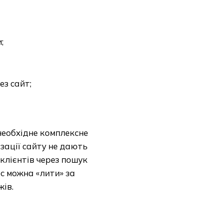
;
ез сайт;
необхідне комплексне
ізації сайту не дають
клієнтів через пошук
рс можна «лити» за
ів.