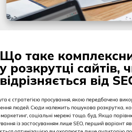
Що таке комплексни
у розкрутці сайтів, 
відрізняється від SE
га є стратегією просування, якою передбачено вико
чення людей. Сюди належить пошукова розкрутка, ко
-маркетинг, соціальні мережі тощо. буд. Якщо порів
вання із застосуванням лише SEO, перший варіант я
ється оптимізацією ви охоплюєте лише аудиторію по