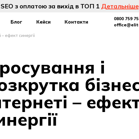
SEO з оплатою за вихід в ТОП 1
Детальніше
0800 759 75
Блог
Кейси
Контакти
office@eli
 – ефект синергії
росування і
озкрутка бізнес
нтернеті – ефек
инергії