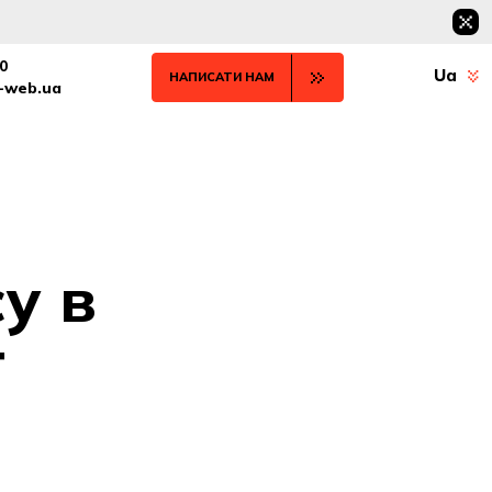
0
Ua
НАПИСАТИ НАМ
t-web.ua
у в
т