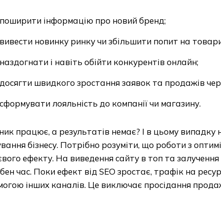
поширити інформацію про новий бренд;
вивести новинку ринку чи збільшити попит на товари
наздогнати і навіть обійти конкурентів онлайн;
досягти швидкого зростання заявок та продажів чер
сформувати лояльність до компанії чи магазину.
ик працює, а результатів немає? І в цьому випадку 
вання бізнесу. Потрібно розуміти, що роботи з оптим
вого ефекту. На виведення сайту в топ та залучення 
бен час. Поки ефект від SEO зростає, трафік на ресу
огою інших каналів. Це виключає просідання продаж