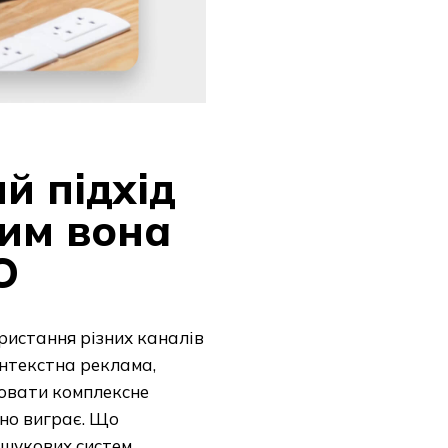
й підхід
чим вона
O
ристання різних каналів
нтекстна реклама,
нювати комплексне
вно виграє. Що
шукових систем,