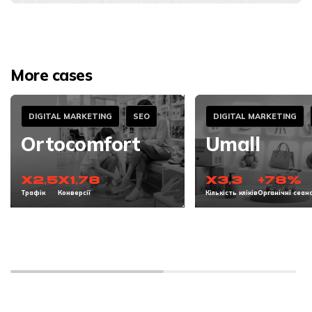
More cases
DIGITAL MARKETING
SEO
DIGITAL MARKETING
Ortocomfort
Umall
x2,5
x1,78
x3,3
+78%
Трафік
Конверсії
Кількість кліків
Органічні сеан