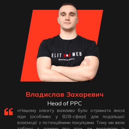
Владислав Захаревич
Head of PPC
«Нашому клієнту важливо було отримати якісні
ліди (особливо у В2В-сфері) для подальшої
взаємодії з потенційними покупцями. Тому ми вели
таблиці з даними про ліди, де вказували їх