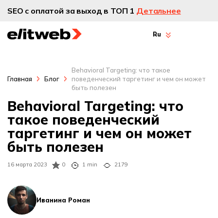
SEO с оплатой за выход в ТОП 1
Детальнее
Ru
Behavioral Targeting: что такое
Главная
Блог
поведенческий таргетинг и чем он может
быть полезен
Behavioral Targeting: что
такое поведенческий
таргетинг и чем он может
быть полезен
16 марта 2023
0
1 min
2179
Иванина Роман