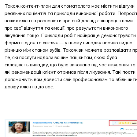
Також контент-план для стоматолога має містити відгуки
реальних пацієнтів та приклади виконаної роботи. Попросі
ваших клієнтів розповісти про свій досвід співпраці з вами,
про свої відчуття та емоції, про результати виконаного
лікування тощо. Приклади робіт найкраще демонструвати 
форматі «до» та «після» — у цьому випадку наочно видно
різницю між станом зубів. Також ви можете розповідати п
те, які послуги надали вашим пацієнтам, якою була
складність випадку, що було виконано під час лікування та
які рекомендації клієнт отримав після лікування. Такі пости
допоможуть вам довести свій професіоналізм та збільшит
довіру клієнтів до вас.