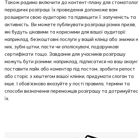
Також радимо включити до контент-плану для стоматоло
періодичні розіграші. Їх проведення допоможе вам
розширити свою аудиторію та підвищити її залученість та
активність. Ви можете публікувати розіграші різних призів,
які будуть цікавими та корисними для вашої аудиторії:
наприклад, безкоштовні послуги у вашій клініці або знижки 
них, зубні щітки, пасти чи ополіскувачі, подарункові
сертифікати тощо. Завдання для учасників розіграшу
можуть бути різними: наприклад, підписатися на ваш акаун
поставити лайк або коментар під постом, зробити репост
або сторіс з хештегом вашої клініки, придумати слоган та
інше. І обов’язково вказуйте у пості правила, терміни та
способи визначення переможців розіграшу та дотримуйте
їх.