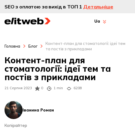
SEO з оплатою за вихід в ТОП 1
Детальніше
Ua
Контент-план для стоматології: ідеї тем
Головна
Блог
та постів з прикладами
Контент-план для
стоматології: ідеї тем та
постів з прикладами
21 Серпня 2023
0
1 min
6208
Іванина Роман
Копірайтер