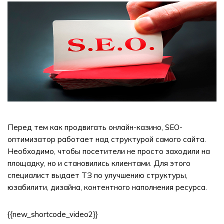
Перед тем как продвигать онлайн-казино, SEO-
оптимизатор работает над структурой самого сайта.
Необходимо, чтобы посетители не просто заходили на
площадку, но и становились клиентами. Для этого
специалист выдает ТЗ по улучшению структуры,
юзабилити, дизайна, контентного наполнения ресурса.
{{new_shortcode_video2}}