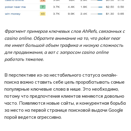
Фрагмент примеров ключевых слов AhRefs, связанных с
casino online. Обратите внимание на то, что poker near
me имеет большой объем трафика и низкую сложность
для продвижения, а вот с запросом casino online
работать тяжелее.
В перспективе из-за нестабильного статуса онлайн-
поиска важно ставить себе цель прорабатывать самые
популярные ключевые слова в нише. Это необходимо,
потому что предпочтения клиентов меняются довольно
часто. Появляются новые сайты, и конкурентная борьба
за место на первой странице поисковой выдачи Google
порой ведется агрессивно.