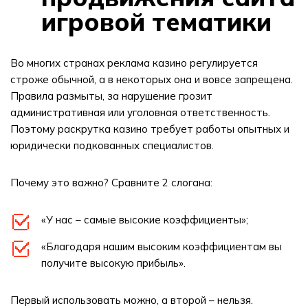
игровой тематики
Во многих странах реклама казино регулируется
строже обычной, а в некоторых она и вовсе запрещена.
Правила размыты, за нарушение грозит
административная или уголовная ответственность.
Поэтому раскрутка казино требует работы опытных и
юридически подкованных специалистов.
Почему это важно? Сравните 2 слогана:
«У нас – самые высокие коэффициенты»;
«Благодаря нашим высоким коэффициентам вы
получите высокую прибыль».
Первый использовать можно, а второй – нельзя.