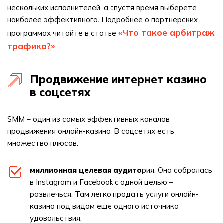
нескольких исполнителей, а спустя время выберете
наиболее эффективного
.
Подробнее о партнерских
«Что такое арбитраж
программах читайте в статье
трафика?»
Продвижение интернет казино
в соцсетях
SMM – один из самых эффективных каналов
продвижения онлайн-казино. В соцсетях есть
множество плюсов:
миллионная целевая аудито
рия. Она собралась
в Instagram и Facebook c одной целью –
развлечься. Там легко продать услуги онлайн-
казино под видом еще одного источника
удовольствия;