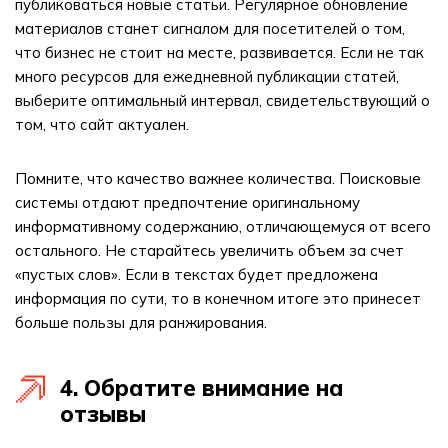
публиковаться новые статьи. Регулярное обновление
материалов станет сигналом для посетителей о том,
что бизнес не стоит на месте, развивается. Если не так
много ресурсов для ежедневной публикации статей,
выберите оптимальный интервал, свидетельствующий о
том, что сайт актуален.
Помните, что качество важнее количества. Поисковые
системы отдают предпочтение оригинальному
информативному содержанию, отличающемуся от всего
остального. Не старайтесь увеличить объем за счет
«пустых слов». Если в текстах будет предложена
информация по сути, то в конечном итоге это принесет
больше пользы для ранжирования.
4. Обратите внимание на
отзывы