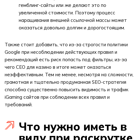
гемблинг-сайты или же делают это по
увеличенной стоимости. Поэтому процесс
наращивания внешней ссылочной массы может
оказаться довольно долгим и дорогостоящим.
Также стоит добавить, что из-за строгости политики
Google при несоблюдении действующих правил и
рекомендаций есть риск попасть под фильтры, из-за
чего СЕО для казино в итоге может оказаться
неэффективным. Тем не менее, несмотря на сложности,
грамотная и тщательно продуманная SEO-стратегия
способна существенно повысить видимость и трафик
iGaming сайтов при соблюдении всех правил и
требований.
Что нужно иметь в
виду при раскрутке