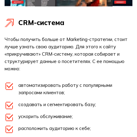
CRM-система
Чтобы получить больше от Marketing-стратегии, стоит
лучше узнать свою аудиторию. Для этого к сайту
«прикручивают» CRM-систему, которая собирает и
структурирует данные о посетителях. С ее помощью
можно:
автоматизировать работу с популярными
запросами клиентов;
создавать и сегментировать базу;
ускорить обслуживание;
расположить аудиторию к себе;