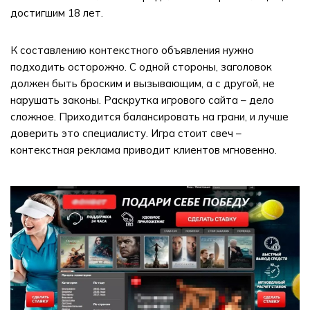
достигшим 18 лет.
К составлению контекстного объявления нужно
подходить осторожно. С одной стороны, заголовок
должен быть броским и вызывающим, а с другой, не
нарушать законы. Раскрутка игрового сайта – дело
сложное. Приходится балансировать на грани, и лучше
доверить это специалисту. Игра стоит свеч –
контекстная реклама приводит клиентов мгновенно.