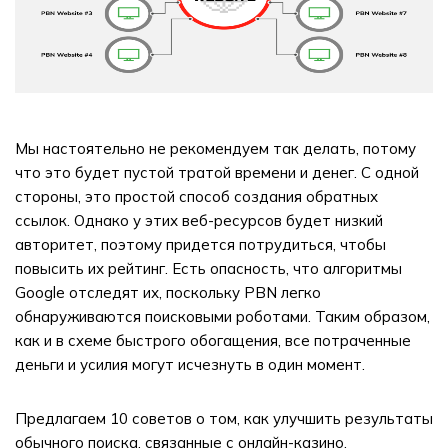
Мы настоятельно не рекомендуем так делать, потому
что это будет пустой тратой времени и денег. С одной
стороны, это простой способ создания обратных
ссылок. Однако у этих веб-ресурсов будет низкий
авторитет, поэтому придется потрудиться, чтобы
повысить их рейтинг. Есть опасность, что алгоритмы
Google отследят их, поскольку PBN легко
обнаруживаются поисковыми роботами. Таким образом,
как и в схеме быстрого обогащения, все потраченные
деньги и усилия могут исчезнуть в один момент.
Предлагаем 10 советов о том, как улучшить результаты
обычного поиска, связанные с онлайн-казино.