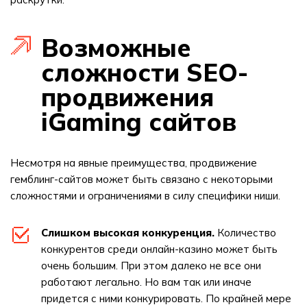
Возможные
сложности SEO-
продвижения
iGaming сайтов
Несмотря на явные преимущества, продвижение
гемблинг-сайтов может быть связано с некоторыми
сложностями и ограничениями в силу специфики ниши.
Слишком высокая конкуренция.
Количество
конкурентов среди онлайн-казино может быть
очень большим. При этом далеко не все они
работают легально. Но вам так или иначе
придется с ними конкурировать. По крайней мере