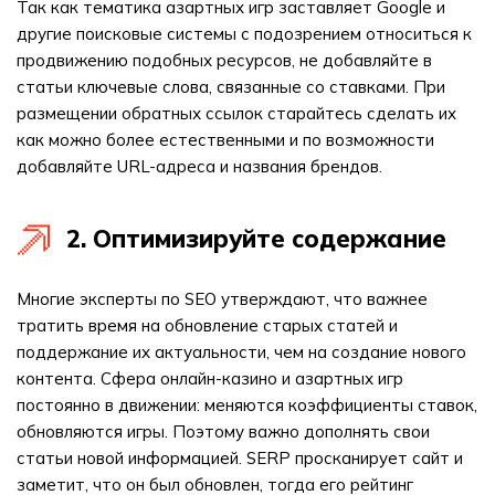
Так как тематика азартных игр заставляет Google и
другие поисковые системы с подозрением относиться к
продвижению подобных ресурсов, не добавляйте в
статьи ключевые слова, связанные со ставками. При
размещении обратных ссылок старайтесь сделать их
как можно более естественными и по возможности
добавляйте URL-адреса и названия брендов.
2. Оптимизируйте содержание
Многие эксперты по SEO утверждают, что важнее
тратить время на обновление старых статей и
поддержание их актуальности, чем на создание нового
контента. Сфера онлайн-казино и азартных игр
постоянно в движении: меняются коэффициенты ставок,
обновляются игры. Поэтому важно дополнять свои
статьи новой информацией. SERP просканирует сайт и
заметит, что он был обновлен, тогда его рейтинг