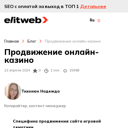
SEO с оплатой за выход в ТОП 1
Детальнее
Ru
Главная
Блог
Продвижение онлайн-казино
Продвижение онлайн-
казино
23 апреля 2024
0
2 min
25968
Тихонюк Надежда
Копирайтер, контент-менеджер
специфика продвижения сайта игровой
тематики