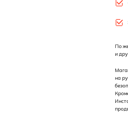
По ж
и др
Магаз
на р
безоп
Кроме
Инст
прод