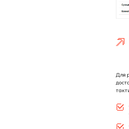
Для 
дост
такти