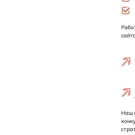
Работ
сайта
Наш 
конк
стра