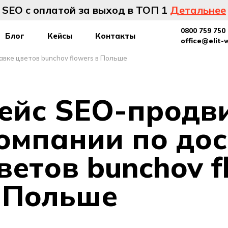
SEO с оплатой за выход в ТОП 1
Детальнее
0800 759 750
Блог
Кейсы
Контакты
office@elit-
вке цветов bunchov flowers в Польше
ейс SEO-продв
омпании по дос
ветов bunchov f
 Польше