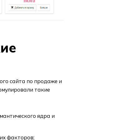
кие
ого сайта по продаже и
ормулировали такие
емантического ядра и
их факторов;