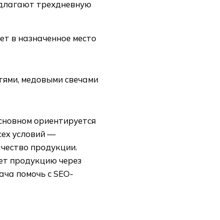
едлагают трехдневную
ет в назначенное место
тями, медовыми свечами
основном ориентируется
сех условий —
ачество продукции.
ует продукцию через
ча помочь с SEO-