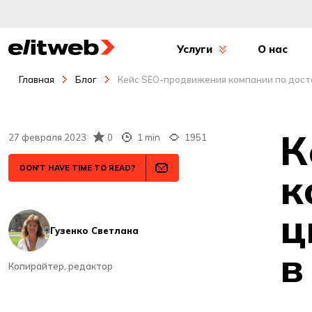
Услуги
О нас
Главная
Блог
Кейс SEO-продвижения компании по доста
К
27 февраля 2023
0
1 min
1951
DON'T HAVE TIME TO READ?
к
ц
Гузенко Светлана
в
Копирайтер, редактор