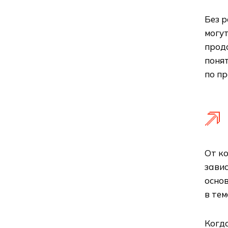
Без 
могут
прод
понят
по п
От ко
завис
основ
в тем
Когда