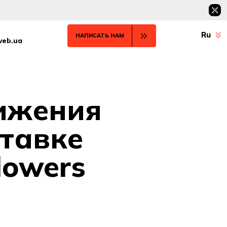
Ru
НАПИСАТЬ НАМ
web.ua
ижения
тавке
lowers