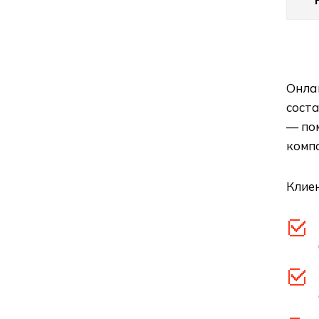
Онлай
сост
— по
компо
Клиен