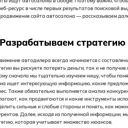
нты ищут автосалоны в Google. Поэтому важно, чтоб
еб-ресурс в числе первых результатов поисковой вы
продвижение сайта автосалона — рассказываем дале
Разрабатываем стратегию
вижение автодилера всегда начинается с составлени
егии вы рискуете потерять деньги, так и не получив
му сначала мы тщательно изучаем нишу, чтобы поня
она ищет интересующую информацию, какие предлож
ес. Также обязательно выполняется анализ конкурен
лагают, как продвигаются и какие инструменты испо
елить сильные и слабые стороны и понять, как мож
урентов. Далее, исходя из полученной информации, 
тегию, которая учитывает множество нюансов.