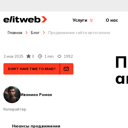
Услуги
О нас
Главная
Блог
Продвижение сайта автосалона
П
2 мая 2025
0
1 min
1992
DON'T HAVE TIME TO READ?
а
Иванина Роман
Копирайтер
нюансы продвижения