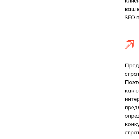
клие
ваш в
SEO 
Прод
страт
Поэто
как 
интер
пред
опред
конк
стра