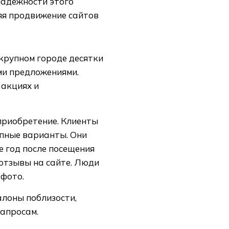
надежности этого
няя продвижение сайтов
крупном городе десятки
ми предложениями.
акциях и
приобретение. Клиенты
упные варианты. Они
е год после посещения
отзывы на сайте. Люди
 фото.
алоны поблизости,
запросам.