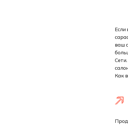
Если 
сараф
ваш а
боль
Сети.
салон
Как 
Прод