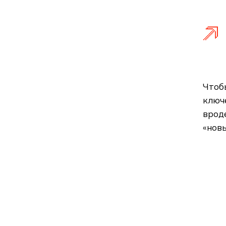
Чтоб
ключ
вроде
«новы