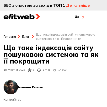
SEO з оплатою за вихід в ТОП 1
Детальніше
Ua
Що таке індексація сайту пошуковою
Головна
Блог
системою та як її покращити
Що таке індексація сайту
пошуковою системою та як
її покращити
18 Жовтня 2025
5
1 min
14309
Іванина Роман
Копірайтер