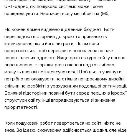
URL-адрес, які пошукова система може і хоче
проіндексувати. Виражається у мегабайтах (Мб).
На кожен домен виділено щоденний бюджет. Боти
переглядають сторінки до краю та припиняють
індексування після його витрати. Потім вони
повертаються, щоб перевірити поновлення на вже
завантажених адресах. Якщо архітектура сайту погано
опрацьована, сторінки, розташовані надто глибоко,
можуть взагалі не індексуватися. Щоб цього уникнути,
потрібно наголошувати не стільки на красивому дизайні,
скільки на юзабіліті з урахуванням подальшої оптимізації.
Важливі підсторінки повинні бути серед перших в ієрархії
структури сайту, інші впорядковуються зі зниження
пріоритетності.
Коли пошуковий робот повертається на сайт, ніхто не
знає. За ідеєю, сканування здійснюється щодня, але ніде