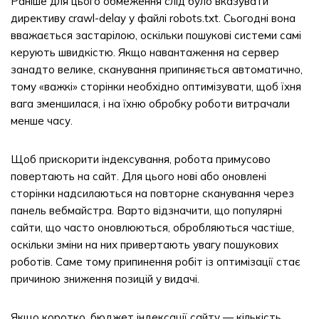
Раніше для цього обмеження слід було вказувати
директиву crawl-delay у файлі robots.txt. Сьогодні вона
вважається застарілою, оскільки пошукові системи самі
керують швидкістю. Якщо навантаження на сервер
занадто велике, сканування припиняється автоматично,
тому «важкі» сторінки необхідно оптимізувати, щоб їхня
вага зменшилася, і на їхню обробку роботи витрачали
менше часу.
Щоб прискорити індексування, робота примусово
повертають на сайт. Для цього нові або оновлені
сторінки надсилаються на повторне сканування через
панель вебмайстра. Варто відзначити, що популярні
сайти, що часто оновлюються, обробляються частіше,
оскільки зміни на них привертають увагу пошукових
роботів. Саме тому припинення робіт із оптимізації стає
причиною зниження позицій у видачі.
Якщо коротко, бюджет індексації сайту — кількість