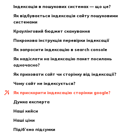
індексація в пошукових системах — що це?
як відбувається індексація сайту пошуковими
системами
краулінговий бюджет сканування
покрокова інструкція перевірки індексації
як запросити індексацію в search console
як надіслати на індексацію пакет посилань
одночасно?
як приховати сайт чи сторінку від індексації?
чому сайт не індексується?
як прискорити індексацію сторінки google?
думка експерта
наші кейси
наші ціни
підіб’ємо підсумки